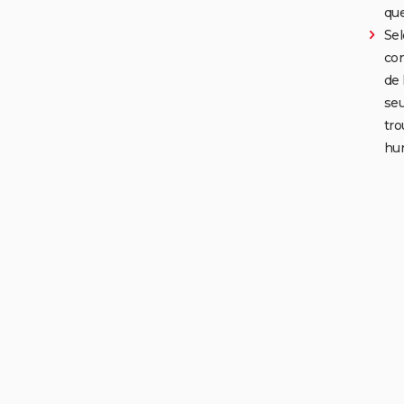
que
Sel
con
de 
seu
tro
hu