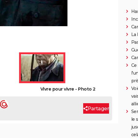
Han
Inc
Can
La 
Pa
Gue
Car
Ce 
l'u
prè
Voi
Vivre pour vivre - Photo 2
vai
all
Partager
Ser
le 
jus
cel