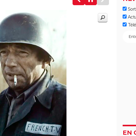
Sort
Act
Télé
EN 