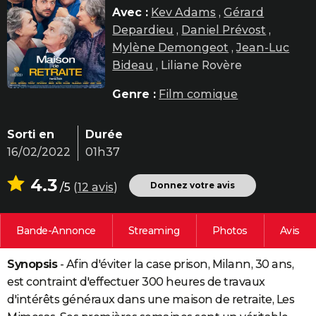
Avec :
Kev Adams
,
Gérard
City break
Voyage de noces
Climat
Destinations
Voyage nature
Forum
+
PHOTO
Depardieu
,
Daniel Prévost
,
GUIDES D'ACHAT
Mylène Demongeot
,
Jean-Luc
Bideau
, Liliane Rovère
BONS PLANS
Genre :
Film comique
CARTE DE VOEUX
Carte Bonne année
Carte Pâques
Carte de Noël
Carte Saint-Valentin
Carte d'anniversaire
DICTIONNAIRE
Sorti en
Durée
16/02/2022
01h37
Biographies
Expressions
Dictionnaire
Citations
Proverbes
PROGRAMME TV
4.3
Donnez votre avis
/5
(
12 avis
)
COPAINS D'AVANT
Se connecter
Collèges
Universités
Service militaire
S'inscrire
Lycées
Primaires
Entreprises
Avis de recherche
AVIS DE DÉCÈS
Bande-Annonce
Streaming
Photos
Avis
FORUM
Synopsis
- Afin d'éviter la case prison, Milann, 30 ans,
Lifestyle
Sport
Television
Cinema
Bricolage
Culture
Auto
Voyage
est contraint d'effectuer 300 heures de travaux
d'intérêts généraux dans une maison de retraite, Les