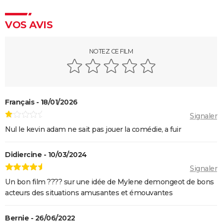
Les Tuche 4 : la mort de Michel Blanc a été "terrible"
pour Jean-Paul Rouve
VOS AVIS
En même temps
Les Aventures de Rabbi Jacob
NOTEZ CE FILM
L'Origine du monde
OSS 117 3 : que disent les critiques sur le film ?
Monty Python, Sacré Graal
Français - 18/01/2026
The French Dispatch : faut-il voir le dernier Wes
Signaler
Anderson ? Critiques
Nul le kevin adam ne sait pas jouer la comédie, a fuir
La Traversée
Gaston Lagaffe : intrigue, avis, streaming... Tout sur
Didiercine - 10/03/2024
l'adaptation de la BD culte
Signaler
Un bon film ???? sur une idée de Mylene demongeot de bons
acteurs des situations amusantes et émouvantes
Bernie - 26/06/2022