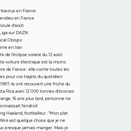
tavirus en France
endies en France
icule d'août
Liga sur DAZN
scal Obispo
rre en Iran
te de l'éclipse solaire du 12 août
te voiture électrique est la moins
re de France : elle coche toutes les
es pour vos trajets du quotidien
1997, ils ont recouvert une friche du
fect Enemy -
Photo 5
ta Rica avec 12 000 tonnes d'écorces
range. 16 ans plus tard, personne ne
onnaissait l'endroit
ing Haaland, footballeur : "Mon plat
féré est quelque chose que je ne
x presque jamais manger. Mais je