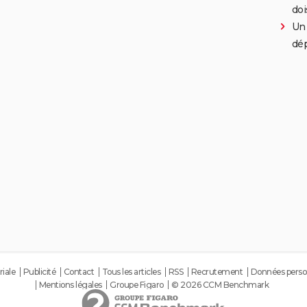
doi
Un 
dép
riale
Publicité
Contact
Tous les articles
RSS
Recrutement
Données perso
Mentions légales
Groupe Figaro
© 2026 CCM Benchmark