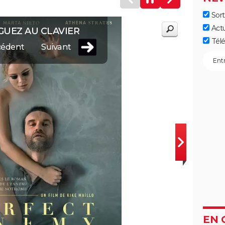
Sort
Act
GUEZ AU CLAVIER
Télé
cédent
Suivant
EN 