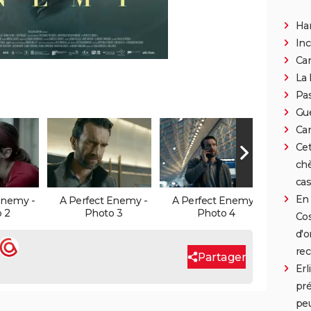
Han
Inc
Can
La 
Pa
Gue
Car
Cet
chè
cas
En 
Enemy -
A Perfect Enemy -
A Perfect Enemy -
A Per
 2
Photo 3
Photo 4
Cos
d'o
rec
Partager
Erl
pré
peu