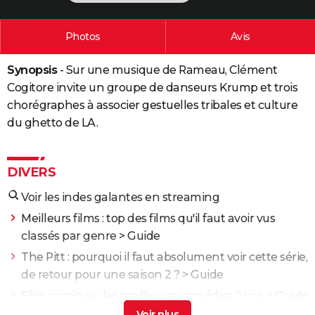
City break
Voyage de noces
Climat
Destinations
Voyage nature
Forum
+
PHOTO
Photos
Avis
GUIDES D'ACHAT
Synopsis
- Sur une musique de Rameau, Clément
BONS PLANS
Cogitore invite un groupe de danseurs Krump et trois
CARTE DE VOEUX
chorégraphes à associer gestuelles tribales et culture
du ghetto de LA.
Carte Bonne année
Carte Pâques
Carte de Noël
Carte Saint-Valentin
Carte d'anniversaire
DICTIONNAIRE
Biographies
Expressions
Dictionnaire
Citations
Proverbes
PROGRAMME TV
DIVERS
COPAINS D'AVANT
Voir les indes galantes en streaming
Se connecter
Collèges
Universités
Service militaire
S'inscrire
Lycées
Primaires
Entreprises
Avis de recherche
AVIS DE DÉCÈS
Meilleurs films : top des films qu'il faut avoir vus
classés par genre
> Guide
FORUM
The Pitt : pourquoi il faut absolument voir cette série,
Lifestyle
Sport
Television
Cinema
Bricolage
Culture
Auto
Voyage
de retour pour une saison 2 ?
> Guide
Film comique : les meilleures comédies à voir
> Guide