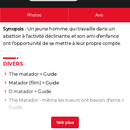
City break
Voyage de noces
Climat
Destinations
Voyage nature
Forum
+
PHOTO
Photos
Avis
GUIDES D'ACHAT
Synopsis
- Un jeune homme, qui travaille dans un
BONS PLANS
abattoir à l'activité déclinante, et son ami d'enfance
CARTE DE VOEUX
ont l'opportunité de se mettre à leur propre compte.
Carte Bonne année
Carte Pâques
Carte de Noël
Carte Saint-Valentin
Carte d'anniversaire
DICTIONNAIRE
DIVERS
Biographies
Expressions
Dictionnaire
Citations
Proverbes
PROGRAMME TV
The matador
> Guide
COPAINS D'AVANT
Matador (film)
> Guide
Se connecter
Collèges
Universités
Service militaire
S'inscrire
Lycées
Primaires
Entreprises
Avis de recherche
AVIS DE DÉCÈS
O matador
> Guide
The Matador - même les tueurs ont besoin d'amis
>
FORUM
Guide
Lifestyle
Sport
Television
Cinema
Bricolage
Culture
Auto
Voyage
Je tremble ô Matador
> Guide
Donne-moi des ailes : l'histoire vraie qui a inspiré