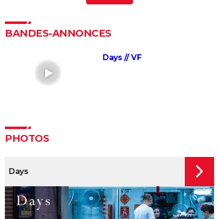
L'Odyssée : "chef d'oeuvre épique", "expérience
brute"... Les critiques sont unanimes
BANDES-ANNONCES
L'Etranger : que vaut l'adaptation du roman d'Albert
Camus par François Ozon ? L'avis des critiques
Days // VF
Anatomie d'une chute : Sandra a-t-elle vraiment tué
son mari ? Ce qu'en dit la réalisatrice Justine Triet
Les Evadés : synopsis, histoire vraie, casting,
streaming, avis...
Voyage au bout de l'enfer
Benedetta : le film troublant avec Virginie Efira est-il
PHOTOS
inspiré d'une histoire vraie ?
Forrest Gump : une erreur se cache dans le film,
Days
presque personne ne l'a remarquée
Borgo : intrigue, histoire vraie, casting, avis... Les infos
sur le film
"Sexy", "navrant"... "Babygirl", thriller érotique porté