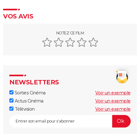
Le Comte de Monte-Cristo : le film avec Pierre Niney
est-il inspiré d'une histoire vraie ?
VOS AVIS
Juré n°2 : s'agit-il (véritablement) du dernier film de
Clint Eastwood ?
NOTEZ CE FILM
Le Parrain
Il était une fois en Amérique
Peter von Kant
Nomadland : synopsis, casting, Oscars, photos,
streaming, avis...
NEWSLETTERS
Sound of Metal
Sorties Cinéma
Voir un exemple
Slalom
Actus Cinéma
Voir un exemple
Oh Canada : que vaut le film avec Richard Gere et
Télévision
Voir un exemple
Jacob Elordi présenté au Festival de Cannes ?