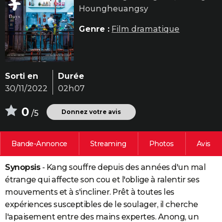
Houngheuangsy
City break
Voyage de noces
Climat
Destinations
Voyage nature
Forum
+
PHOTO
Genre :
Film dramatique
GUIDES D'ACHAT
BONS PLANS
CARTE DE VOEUX
Sorti en
Durée
30/11/2022
02h07
Carte Bonne année
Carte Pâques
Carte de Noël
Carte Saint-Valentin
Carte d'anniversaire
DICTIONNAIRE
0
Biographies
Expressions
Dictionnaire
Citations
Proverbes
Donnez votre avis
/5
PROGRAMME TV
COPAINS D'AVANT
Bande-Annonce
Streaming
Photos
Avis
Se connecter
Collèges
Universités
Service militaire
S'inscrire
Lycées
Primaires
Entreprises
Avis de recherche
AVIS DE DÉCÈS
Synopsis
- Kang souffre depuis des années d'un mal
FORUM
étrange qui affecte son cou et l'oblige à ralentir ses
Lifestyle
Sport
Television
Cinema
Bricolage
Culture
Auto
Voyage
mouvements et à s'incliner. Prêt à toutes les
expériences susceptibles de le soulager, il cherche
l'apaisement entre des mains expertes. Anong, un