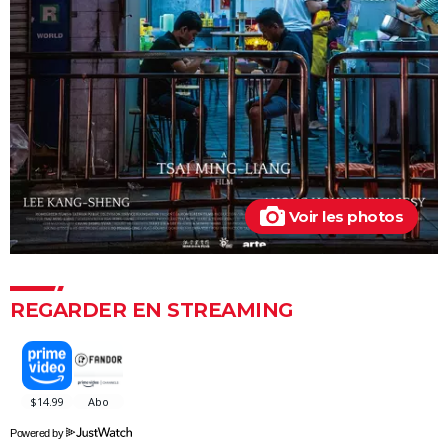
par Nicole Kidman, divise les critiques
Titanic : "ça a été un cauchemar à tourner", Kate
Winslet a un mauvais souvenir de cette scène
devenue culte
The Brutalist : la critique est unanime, voici pourquoi
il faut absolument voir ce film au cinéma
La Haine
The Father : synopsis, casting, critiques, bande-
Voir les photos
annonce, seance, streaming...
Les Passagers de la nuit
"Babylon" : critiques, séances, avis, casting,
REGARDER EN STREAMING
streaming, bande-annonce...
Rocky
La chambre d'à côté : faut-il voir le dernier Pedro
Almodóvar ? Ce qu'en disent les critiques presse
Powered by
The Whale