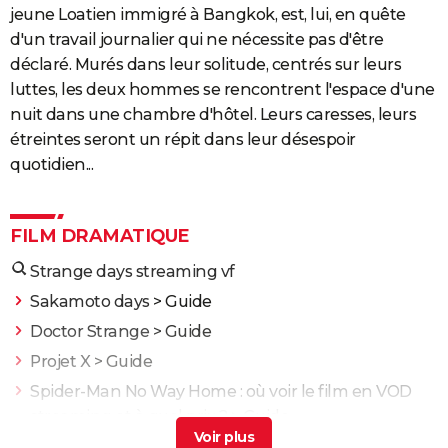
jeune Loatien immigré à Bangkok, est, lui, en quête
d'un travail journalier qui ne nécessite pas d'être
déclaré. Murés dans leur solitude, centrés sur leurs
luttes, les deux hommes se rencontrent l'espace d'une
nuit dans une chambre d'hôtel. Leurs caresses, leurs
étreintes seront un répit dans leur désespoir
quotidien...
FILM DRAMATIQUE
Strange days streaming vf
Sakamoto days
> Guide
Doctor Strange
> Guide
Projet X
> Guide
Spider-Man No Way Home : où voir le film en VOD
streaming et à quel prix ?
> Guide
Scary Movie
> Guide