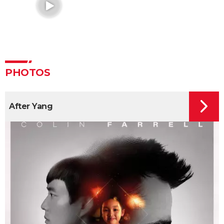
Jurassic World 3 : il s'agit du film le plus détesté de la
franchise, on vous explique pourquoi
Dune : vous ne comprenez pas la partie 1 ? Il y a un
vocabulaire et un univers à connaître, on vous
explique tout
Avatar 2 : quand sort la suite de "La voie de l'eau" ?
PHOTOS
Dune, deuxième partie : avis, critiques, séances,
casting, intrigue... Dernières actualités
After Yang
Mickey 17 : pourquoi le dernier film avec Robert
Pattinson est-il aussi attendu ?
Interstellar : explications et théories sur la fin du film
de Christopher Nolan
Inception : rêve ou réalité ? La fin du film de
Christopher Nolan expliquée
Megalopolis : "effroyable nanar" ou film "unique" ? La
critique divisée par le dernier Coppola
Jurassic World 2 : synopsis, streaming, casting, avis,