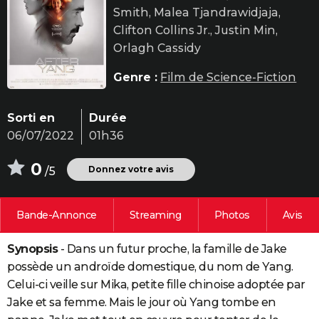
Smith, Malea Tjandrawidjaja,
City break
Voyage de noces
Climat
Destinations
Voyage nature
Forum
+
PHOTO
Clifton Collins Jr., Justin Min,
GUIDES D'ACHAT
Orlagh Cassidy
BONS PLANS
Genre :
Film de Science-Fiction
CARTE DE VOEUX
Sorti en
Durée
Carte Bonne année
Carte Pâques
Carte de Noël
Carte Saint-Valentin
Carte d'anniversaire
DICTIONNAIRE
06/07/2022
01h36
Biographies
Expressions
Dictionnaire
Citations
Proverbes
PROGRAMME TV
0
Donnez votre avis
/5
COPAINS D'AVANT
Bande-Annonce
Streaming
Photos
Avis
Se connecter
Collèges
Universités
Service militaire
S'inscrire
Lycées
Primaires
Entreprises
Avis de recherche
AVIS DE DÉCÈS
Synopsis
- Dans un futur proche, la famille de Jake
FORUM
possède un androïde domestique, du nom de Yang.
Lifestyle
Sport
Television
Cinema
Bricolage
Culture
Auto
Voyage
Celui-ci veille sur Mika, petite fille chinoise adoptée par
Jake et sa femme. Mais le jour où Yang tombe en