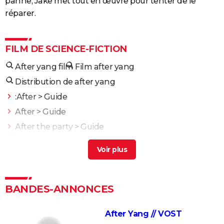
panne, Jake met tout en œuvre pour tenter de le
réparer.
FILM DE SCIENCE-FICTION
After yang film
Film after yang
Distribution de after yang
:After
> Guide
After
> Guide
After the party
> Guide
After chapitre 1 streaming
> Guide
After hours
> Guide
Gravity : Thomas Pesquet a donné son avis sur le
réalisme du film, "pour nous astronautes..."
BANDES-ANNONCES
Jurassic Park : streaming, intrigue, casting, avis... Tout
sur le film culte de Steven Spielberg
After Yang // VOST