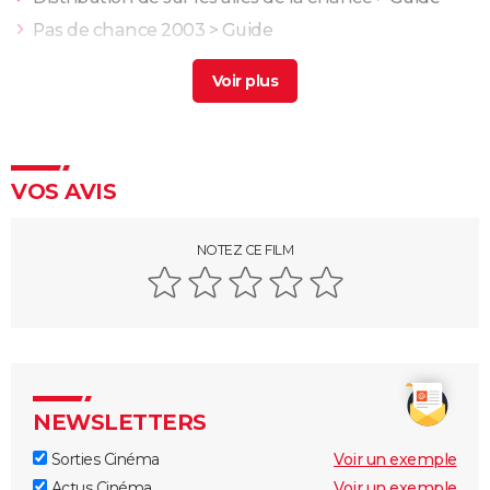
Pas de chance 2003
> Guide
Donne-moi des ailes : l'histoire vraie qui a inspiré
Nicolas Vanier
Armageddon
VOS AVIS
NOTEZ CE FILM
NEWSLETTERS
Sorties Cinéma
Voir un exemple
Actus Cinéma
Voir un exemple