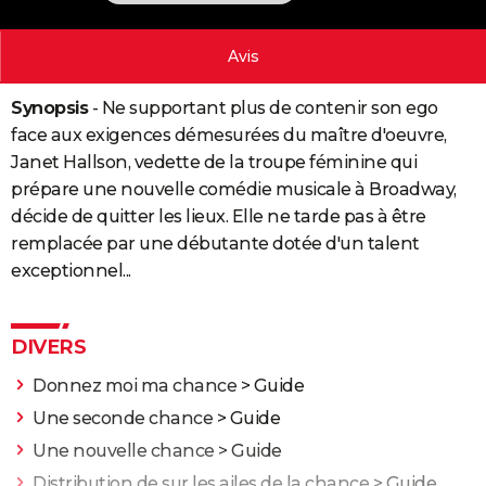
City break
Voyage de noces
Climat
Destinations
Voyage nature
Forum
+
PHOTO
Avis
GUIDES D'ACHAT
Synopsis
- Ne supportant plus de contenir son ego
BONS PLANS
face aux exigences démesurées du maître d'oeuvre,
CARTE DE VOEUX
Janet Hallson, vedette de la troupe féminine qui
prépare une nouvelle comédie musicale à Broadway,
Carte Bonne année
Carte Pâques
Carte de Noël
Carte Saint-Valentin
Carte d'anniversaire
DICTIONNAIRE
décide de quitter les lieux. Elle ne tarde pas à être
Biographies
Expressions
Dictionnaire
Citations
Proverbes
remplacée par une débutante dotée d'un talent
PROGRAMME TV
exceptionnel...
COPAINS D'AVANT
Se connecter
Collèges
Universités
Service militaire
S'inscrire
Lycées
Primaires
Entreprises
Avis de recherche
AVIS DE DÉCÈS
DIVERS
FORUM
Donnez moi ma chance
> Guide
Lifestyle
Sport
Television
Cinema
Bricolage
Culture
Auto
Voyage
Une seconde chance
> Guide
Une nouvelle chance
> Guide
Distribution de sur les ailes de la chance
> Guide