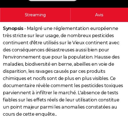
City break
Voyage de noces
Climat
Destinations
Voyage nature
Forum
+
PHOTO
Streaming
Avis
GUIDES D'ACHAT
Synopsis
- Malgré une réglementation européenne
BONS PLANS
très stricte sur leur usage, de nombreux pesticides
CARTE DE VOEUX
continuent d'être utilisés sur le Vieux continent avec
des conséquences désastreuses aussi bien pour
Carte Bonne année
Carte Pâques
Carte de Noël
Carte Saint-Valentin
Carte d'anniversaire
DICTIONNAIRE
l'environnement que pour la population. Hausse des
Biographies
Expressions
Dictionnaire
Citations
Proverbes
maladies, biodiversité en berne, abeilles en voie de
PROGRAMME TV
disparition, les ravages causés par ces produits
COPAINS D'AVANT
chimiques et nocifs sont de plus en plus visibles. Ce
documentaire révèle comment les pesticides toxiques
Se connecter
Collèges
Universités
Service militaire
S'inscrire
Lycées
Primaires
Entreprises
Avis de recherche
AVIS DE DÉCÈS
parviennent à infiltrer le marché. L'absence de tests
fiables sur les effets réels de leur utilisation constitue
FORUM
un point majeur parmi les anomalies constatées au
Lifestyle
Sport
Television
Cinema
Bricolage
Culture
Auto
Voyage
cours de cette enquête...