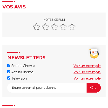
VOS AVIS
Bowling for Columbine
Citizenfour
NOTEZ CE FILM
Une Vérité qui dérange
Inside Job
Faites le mur !
Super Size Me
Le Chagrin et la Pitié
NEWSLETTERS
Salam
Microcosmos, le peuple de l'herbe
Sorties Cinéma
Voir un exemple
Actus Cinéma
Voir un exemple
Lost in la Mancha
Télévision
Voir un exemple