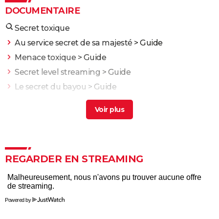
DOCUMENTAIRE
Secret toxique
Au service secret de sa majesté
> Guide
Menace toxique
> Guide
Secret level streaming
> Guide
Le secret du bayou
> Guide
Le secret de terabithia
> Guide
J'irai dormir à Hollywood
Nuit et brouillard
La Marche de l'Empereur
REGARDER EN STREAMING
Blackfish
Etre et avoir
Adolescentes
Powered by
Fahrenheit 9/11
La Planète bleue