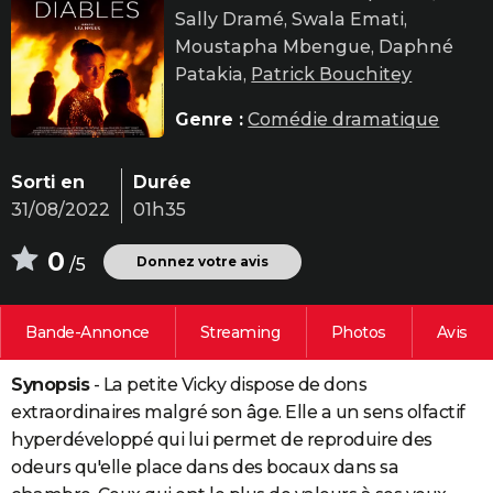
Sally Dramé, Swala Emati,
City break
Voyage de noces
Climat
Destinations
Voyage nature
Forum
+
PHOTO
Moustapha Mbengue, Daphné
GUIDES D'ACHAT
Patakia,
Patrick Bouchitey
BONS PLANS
Genre :
Comédie dramatique
CARTE DE VOEUX
Sorti en
Durée
Carte Bonne année
Carte Pâques
Carte de Noël
Carte Saint-Valentin
Carte d'anniversaire
DICTIONNAIRE
31/08/2022
01h35
Biographies
Expressions
Dictionnaire
Citations
Proverbes
PROGRAMME TV
0
Donnez votre avis
/5
COPAINS D'AVANT
Bande-Annonce
Streaming
Photos
Avis
Se connecter
Collèges
Universités
Service militaire
S'inscrire
Lycées
Primaires
Entreprises
Avis de recherche
AVIS DE DÉCÈS
Synopsis
- La petite Vicky dispose de dons
FORUM
extraordinaires malgré son âge. Elle a un sens olfactif
Lifestyle
Sport
Television
Cinema
Bricolage
Culture
Auto
Voyage
hyperdéveloppé qui lui permet de reproduire des
odeurs qu'elle place dans des bocaux dans sa