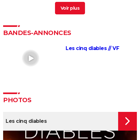
Cinq et la peau
> Guide
Les cinq dernières minutes
> Guide
Une bataille après l'autre : noté 4,7/5, le gagnant des
Oscars était "le film plus fou de l'année" selon les
BANDES-ANNONCES
critiques
Kaamelott deuxième volet (partie 1) : quand voir la
Les cinq diables // VF
partie 2 au cinéma ?
Second tour : date de sortie, bande-annonce,
casting, intrigue, avis...
Asteroid City : critiques, séances, streaming, bande-
annonce, casting, avis...
Sans filtre : critiques, streaming, casting, avis...
PHOTOS
Un triomphe
Anora : streaming, casting, intrigue... Tout sur le film
Les cinq diables
Little Miss Sunshine
The Phoenician Scheme : faut-il voir le dernier Wes