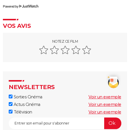
Lost in Translation : synopsis, casting, bande-
Powered by
annonce, streaming, avis...
Juno
VOS AVIS
Rémi sans famille : bande-annonce et date de sortie
du film
NOTEZ CE FILM
NEWSLETTERS
Sorties Cinéma
Voir un exemple
Actus Cinéma
Voir un exemple
Télévision
Voir un exemple