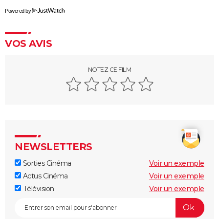
Peter von Kant
Powered by
Nomadland : synopsis, casting, Oscars, photos,
streaming, avis...
VOS AVIS
Sound of Metal
Slalom
NOTEZ CE FILM
Oh Canada : que vaut le film avec Richard Gere et
Jacob Elordi présenté au Festival de Cannes ?
NEWSLETTERS
Sorties Cinéma
Voir un exemple
Actus Cinéma
Voir un exemple
Télévision
Voir un exemple