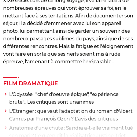
XIXe siècle. Lors de ce long voyage, il va faire face à de
nombreuses épreuves qui vont éprouver sa foi, en le
mettant face à ses tentations. Afin de documenter son
séjour, il a décidé d'emmener avec lui son appareil
photo, lui permettant ainsi de garder un souvenir des
nombreux paysages sublimes du pays, ainsi que de ses
différentes rencontres. Mais la fatigue et l'éloignement
vont faire en sorte que ses nerfs soient mis à rude
épreuve, l'amenant à commettre l'irréparable...
FILM DRAMATIQUE
L'Odyssée : "chef d'oeuvre épique", "expérience
brute"... Les critiques sont unanimes
L'Etranger : que vaut l'adaptation du roman d'Albert
Camus par François Ozon ? L'avis des critiques
Anatomie d'une chute : Sandra a-t-elle vraiment tué
son mari ? Ce qu'en dit la réalisatrice Justine Triet