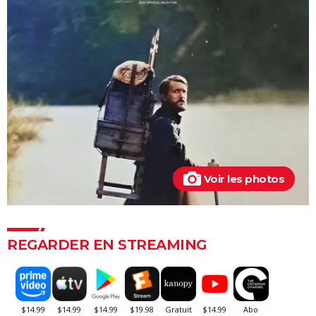
La Haine
The Father : synopsis, casting, critiques, bande-
annonce, seance, streaming...
Les Passagers de la nuit
"Babylon" : critiques, séances, avis, casting,
streaming, bande-annonce...
Rocky
La chambre d'à côté : faut-il voir le dernier Pedro
Almodóvar ? Ce qu'en disent les critiques presse
Voir les photos
The Whale
Le Comte de Monte-Cristo : le film avec Pierre Niney
est-il inspiré d'une histoire vraie ?
REGARDER EN STREAMING
Juré n°2 : s'agit-il (véritablement) du dernier film de
Clint Eastwood ?
Le Parrain
Il était une fois en Amérique