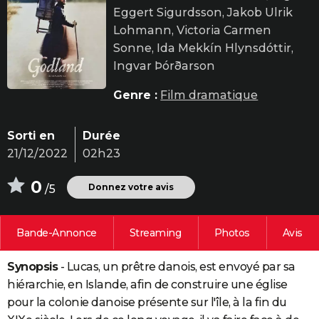
Eggert Sigurdsson, Jakob Ulrik
City break
Voyage de noces
Climat
Destinations
Voyage nature
Forum
+
PHOTO
Lohmann, Victoria Carmen
GUIDES D'ACHAT
Sonne, Ida Mekkín Hlynsdóttir,
Ingvar Þórðarson
BONS PLANS
Genre :
Film dramatique
CARTE DE VOEUX
Carte Bonne année
Carte Pâques
Carte de Noël
Carte Saint-Valentin
Carte d'anniversaire
DICTIONNAIRE
Sorti en
Durée
21/12/2022
02h23
Biographies
Expressions
Dictionnaire
Citations
Proverbes
PROGRAMME TV
0
Donnez votre avis
/5
COPAINS D'AVANT
Se connecter
Collèges
Universités
Service militaire
S'inscrire
Lycées
Primaires
Entreprises
Avis de recherche
AVIS DE DÉCÈS
Bande-Annonce
Streaming
Photos
Avis
FORUM
Synopsis
- Lucas, un prêtre danois, est envoyé par sa
Lifestyle
Sport
Television
Cinema
Bricolage
Culture
Auto
Voyage
hiérarchie, en Islande, afin de construire une église
pour la colonie danoise présente sur l'île, à la fin du