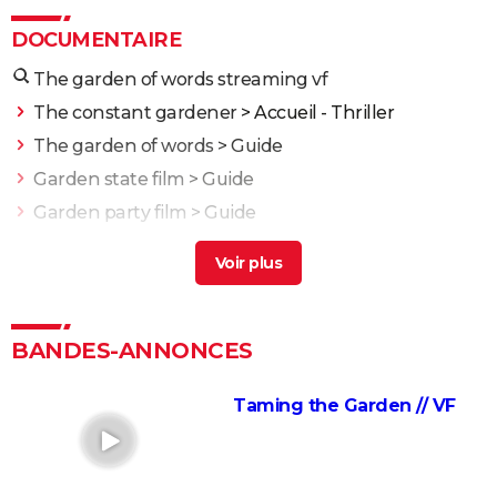
DOCUMENTAIRE
The garden of words streaming vf
The constant gardener
> Accueil - Thriller
The garden of words
> Guide
Garden state film
> Guide
Garden party film
> Guide
The garden film
> Guide
J'irai dormir à Hollywood
Nuit et brouillard
La Marche de l'Empereur
BANDES-ANNONCES
Blackfish
Taming the Garden // VF
Etre et avoir
Adolescentes
Fahrenheit 9/11