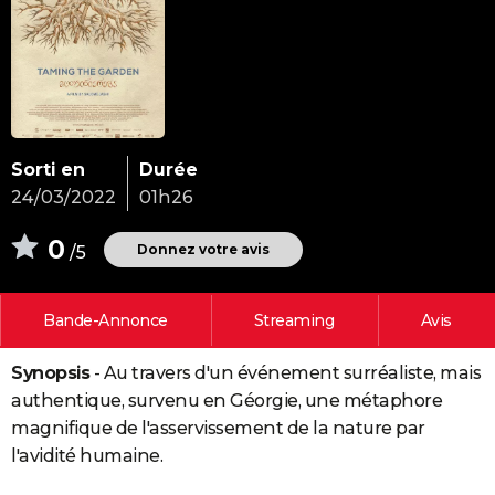
City break
Voyage de noces
Climat
Destinations
Voyage nature
Forum
+
PHOTO
GUIDES D'ACHAT
BONS PLANS
CARTE DE VOEUX
Sorti en
Durée
24/03/2022
01h26
Carte Bonne année
Carte Pâques
Carte de Noël
Carte Saint-Valentin
Carte d'anniversaire
DICTIONNAIRE
0
Biographies
Expressions
Dictionnaire
Citations
Proverbes
Donnez votre avis
/5
PROGRAMME TV
COPAINS D'AVANT
Bande-Annonce
Streaming
Avis
Se connecter
Collèges
Universités
Service militaire
S'inscrire
Lycées
Primaires
Entreprises
Avis de recherche
AVIS DE DÉCÈS
Synopsis
- Au travers d'un événement surréaliste, mais
FORUM
authentique, survenu en Géorgie, une métaphore
Lifestyle
Sport
Television
Cinema
Bricolage
Culture
Auto
Voyage
magnifique de l'asservissement de la nature par
l'avidité humaine.