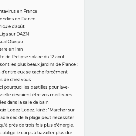
tavirus en France
endies en France
icule d'août
Liga sur DAZN
scal Obispo
rre en Iran
te de l'éclipse solaire du 12 août
sont les plus beaux jardins de France :
n d'entre eux se cache forcément
s de chez vous
ci pourquoi les pastilles pour lave-
leçon d'amour -
Photo 5
sselle devraient être vos meilleures
iées dans la salle de bain
gio Lopez Lopez, kiné : "Marcher sur
sable sec de la plage peut nécessiter
qu'à près de trois fois plus d'énergie,
a oblige le corps à travailler plus dur