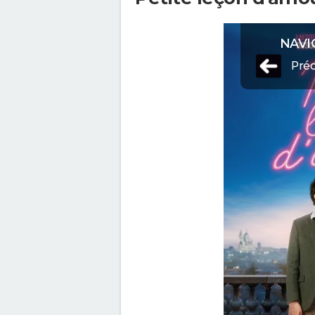
NAVI
Pré