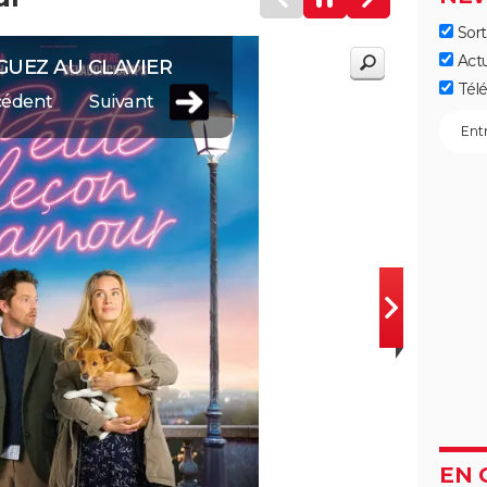
Sort
Act
GUEZ AU CLAVIER
Télé
cédent
Suivant
EN 