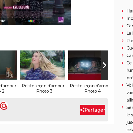
Han
Inc
Can
La 
Pa
Gue
Car
Ce 
l'u
prè
Voi
 d'amour -
Petite leçon d'amour -
Petite leçon d'amour -
Petite 
 2
Photo 3
Photo 4
vai
all
Ser
Partager
le 
jus
cel