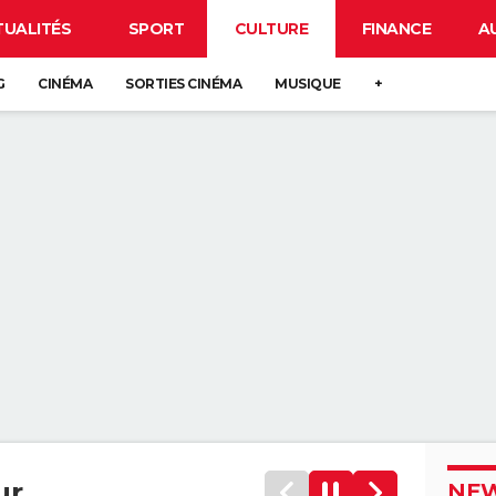
TUALITÉS
SPORT
CULTURE
FINANCE
A
G
CINÉMA
SORTIES CINÉMA
MUSIQUE
+
ur
NEW