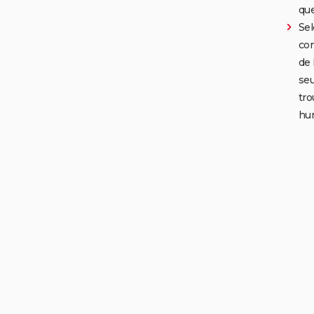
que
Sel
con
de 
seu
tro
hu