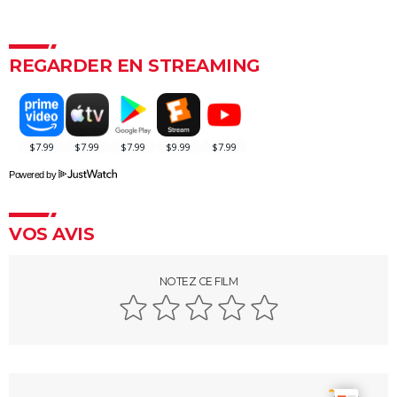
La Grande Vadrouille : Louis de Funès s'est entraîné
pendant trois mois pour cette scène qui ne dure
pourtant que quelques minutes
REGARDER EN STREAMING
Le diable s'habille en Prada 2 : le film aura-t-il droit à
une suite ?
Barbie : même Ryan Gosling était "déçu", les
nominations aux Oscars ont provoqué un tollé
Powered by
Astérix et Obélix et L'Empire du Milieu : casting,
streaming, critiques, avis... Tout savoir
VOS AVIS
Kaamelott, premier volet : quand sort la suite du film
au cinéma ?
La Cité de la peur : Valérie Lemercier a fait une
NOTEZ CE FILM
bourde lors du tournage, l'avez-vous remarquée à
l'écran ?
Qu'est-ce qu'on a fait au Bon Dieu 3 : une suite est-
elle prévue ?