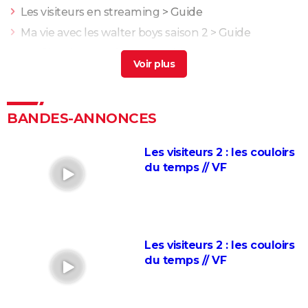
Les visiteurs en streaming
> Guide
Ma vie avec les walter boys saison 2
> Guide
Netflix 2 écrans 2 foyers
> Guide
Nero saison 2
> Guide
Intouchables : "Sans lui je serais mort de
décomposition", la touchante histoire vraie qui a
BANDES-ANNONCES
inspiré le film culte
La vie pour de vrai : les retrouvailles de Kad Merad et
Les visiteurs 2 : les couloirs
Dany Boon au cinéma
du temps // VF
Le Dîner de cons : ça a vraiment existé, un célèbre
acteur français s'est même fait piéger
Adieu Les Cons : synopsis, critique, César, âge, bande-
annonce, avis...
Les visiteurs 2 : les couloirs
du temps // VF
Les Tuche 5 : le roi Charles, Camilla, Elton John... Qui
les jouent dans God save the Tuche ?
On sourit pour la photo