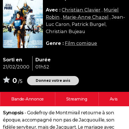
City break
Voyage de noces
Climat
Destinations
Voyage nature
Forum
+
PHOTO
Avec :
Christian Clavier
,
Muriel
Robin
,
Marie-Anne Chazel
, Jean-
GUIDES D'ACHAT
Luc Caron, Patrick Burgel,
BONS PLANS
Christian Bujeau
CARTE DE VOEUX
Genre :
Film comique
Carte Bonne année
Carte Pâques
Carte de Noël
Carte Saint-Valentin
Carte d'anniversaire
DICTIONNAIRE
Sorti en
Durée
Biographies
Expressions
Dictionnaire
Citations
Proverbes
PROGRAMME TV
21/02/2000
01h52
COPAINS D'AVANT
0
Donnez votre avis
/5
Se connecter
Collèges
Universités
Service militaire
S'inscrire
Lycées
Primaires
Entreprises
Avis de recherche
AVIS DE DÉCÈS
Bande-Annonce
Streaming
Avis
FORUM
Lifestyle
Sport
Television
Cinema
Bricolage
Culture
Auto
Voyage
Synopsis
- Godefroy de Montmirail retourne à son
époque, accompagné non pas de Jacquouille, son
fidèle serviteur, mais de Jacquart. Le mariage avec