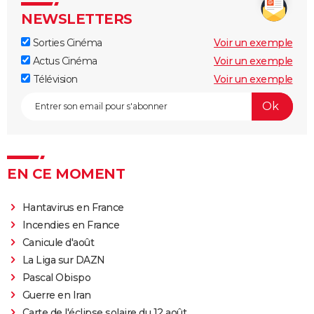
Fratè
NEWSLETTERS
Les Tuche 4 : la mort de Michel Blanc a été "terrible"
pour Jean-Paul Rouve
Sorties Cinéma
Voir un exemple
Actus Cinéma
Voir un exemple
En même temps
Télévision
Voir un exemple
Les Aventures de Rabbi Jacob
L'Origine du monde
OSS 117 3 : que disent les critiques sur le film ?
Monty Python, Sacré Graal
The French Dispatch : faut-il voir le dernier Wes
EN CE MOMENT
Anderson ? Critiques
La Traversée
Hantavirus en France
Incendies en France
Gaston Lagaffe : intrigue, avis, streaming... Tout sur
Canicule d'août
l'adaptation de la BD culte
La Liga sur DAZN
Pascal Obispo
Guerre en Iran
Carte de l'éclipse solaire du 12 août