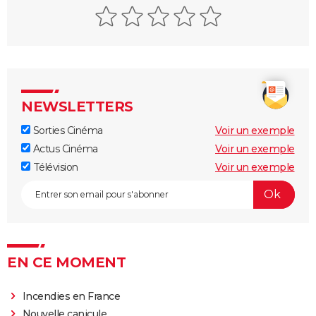
La Marche de l'Empereur
Blackfish
Etre et avoir
Adolescentes
Fahrenheit 9/11
NEWSLETTERS
La Planète bleue
Sorties Cinéma
Voir un exemple
Bowling for Columbine
Actus Cinéma
Voir un exemple
Citizenfour
Télévision
Voir un exemple
Une Vérité qui dérange
Inside Job
Faites le mur !
Super Size Me
EN CE MOMENT
Le Chagrin et la Pitié
Salam
Incendies en France
Microcosmos, le peuple de l'herbe
Nouvelle canicule