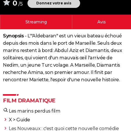
0
Donnez votre avis
/5
City break
Voyage de noces
Climat
Destinations
Voyage nature
Forum
+
PHOTO
GUIDES D'ACHAT
Streaming
Avis
BONS PLANS
Synopsis
- L'"Aldebaran" est un vieux bateau échoué
CARTE DE VOEUX
depuis des mois dans le port de Marseille. Seuls deux
marins restent à bord: Abdul Aziz et Diamantis, deux
Carte Bonne année
Carte Pâques
Carte de Noël
Carte Saint-Valentin
Carte d'anniversaire
DICTIONNAIRE
solitaires, qui voient d'un mauvais œil l'arrivée de
Nedim, un jeune Turc volage. A Marseille, Diamantis
Biographies
Expressions
Dictionnaire
Citations
Proverbes
PROGRAMME TV
recherche Amina, son premier amour. Il finit par
COPAINS D'AVANT
rencontrer Mariette, l'espoir d'une nouvelle histoire.
Se connecter
Collèges
Universités
Service militaire
S'inscrire
Lycées
Primaires
Entreprises
Avis de recherche
AVIS DE DÉCÈS
FILM DRAMATIQUE
FORUM
Les marins perdus film
Lifestyle
Sport
Television
Cinema
Bricolage
Culture
Auto
Voyage
X
> Guide
Les Nouveaux : c'est quoi cette nouvelle comédie