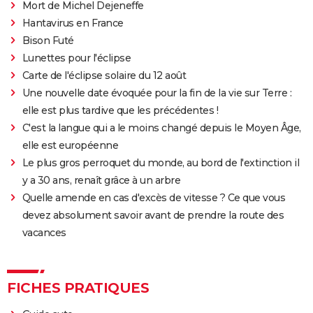
The Father : synopsis, casting, critiques, bande-
Mort de Michel Dejeneffe
annonce, seance, streaming...
Hantavirus en France
Les Passagers de la nuit
Bison Futé
Lunettes pour l'éclipse
"Babylon" : critiques, séances, avis, casting,
Carte de l'éclipse solaire du 12 août
streaming, bande-annonce...
Une nouvelle date évoquée pour la fin de la vie sur Terre :
Rocky
elle est plus tardive que les précédentes !
La chambre d'à côté : faut-il voir le dernier Pedro
C'est la langue qui a le moins changé depuis le Moyen Âge,
Almodóvar ? Ce qu'en disent les critiques presse
elle est européenne
The Whale
Le plus gros perroquet du monde, au bord de l'extinction il
Le Comte de Monte-Cristo : le film avec Pierre Niney
y a 30 ans, renaît grâce à un arbre
est-il inspiré d'une histoire vraie ?
Quelle amende en cas d'excès de vitesse ? Ce que vous
devez absolument savoir avant de prendre la route des
Juré n°2 : s'agit-il (véritablement) du dernier film de
vacances
Clint Eastwood ?
Le Parrain
Il était une fois en Amérique
FICHES PRATIQUES
Peter von Kant