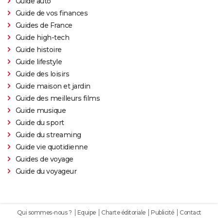
Guide auto
Nomadland : synopsis, casting, Oscars, photos,
Guide de vos finances
streaming, avis...
Guides de France
Sound of Metal
Guide high-tech
Slalom
Guide histoire
Oh Canada : que vaut le film avec Richard Gere et
Guide lifestyle
Jacob Elordi présenté au Festival de Cannes ?
Guide des loisirs
Guide maison et jardin
Guide des meilleurs films
Guide musique
Guide du sport
Guide du streaming
Guide vie quotidienne
Guides de voyage
Guide du voyageur
Qui sommes-nous ?
Equipe
Charte éditoriale
Publicité
Contact