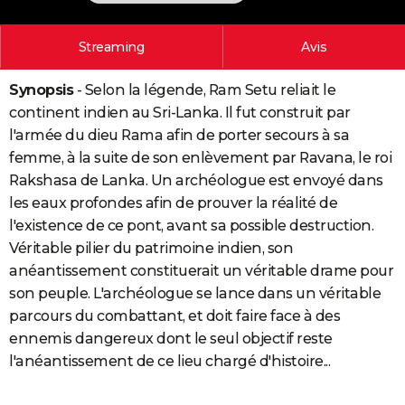
City break
Voyage de noces
Climat
Destinations
Voyage nature
Forum
+
PHOTO
Streaming
Avis
GUIDES D'ACHAT
Synopsis
- Selon la légende, Ram Setu reliait le
BONS PLANS
continent indien au Sri-Lanka. Il fut construit par
CARTE DE VOEUX
l'armée du dieu Rama afin de porter secours à sa
femme, à la suite de son enlèvement par Ravana, le roi
Carte Bonne année
Carte Pâques
Carte de Noël
Carte Saint-Valentin
Carte d'anniversaire
DICTIONNAIRE
Rakshasa de Lanka. Un archéologue est envoyé dans
Biographies
Expressions
Dictionnaire
Citations
Proverbes
les eaux profondes afin de prouver la réalité de
PROGRAMME TV
l'existence de ce pont, avant sa possible destruction.
COPAINS D'AVANT
Véritable pilier du patrimoine indien, son
anéantissement constituerait un véritable drame pour
Se connecter
Collèges
Universités
Service militaire
S'inscrire
Lycées
Primaires
Entreprises
Avis de recherche
AVIS DE DÉCÈS
son peuple. L'archéologue se lance dans un véritable
parcours du combattant, et doit faire face à des
FORUM
ennemis dangereux dont le seul objectif reste
Lifestyle
Sport
Television
Cinema
Bricolage
Culture
Auto
Voyage
l'anéantissement de ce lieu chargé d'histoire...