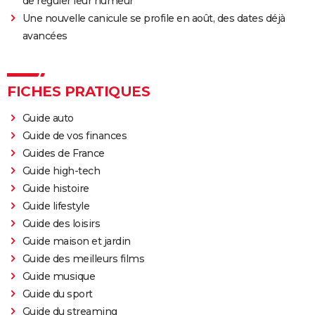
de réguler leur humeur
bande-annonce
Une nouvelle canicule se profile en août, des dates déjà
Doctor Strange 2 : que signifient les scènes post-
avancées
génériques ? On vous explique
Gladiator 2 : pourquoi cette suite risque-t-elle de
diviser les fans du film culte ?
FICHES PRATIQUES
Kraven le chasseur : le film Marvel s'offre une
Guide auto
sanglante bande-annonce, quelle date de sortie ?
Guide de vos finances
Thunderbolts* : le dernier film Marvel vaut-il le
Guides de France
coup ? Les critiques sont (presque) unanimes
Guide high-tech
Mad Max Fury Road : synopsis, casting, bande-
Guide histoire
annonce, streaming, avis...
Guide lifestyle
John Wick 4 : casting, avis, critiques, suite, séances,
Guide des loisirs
streaming...
Guide maison et jardin
Guide des meilleurs films
Black Panther 2 : de quoi est mort l'acteur Chadwick
Guide musique
Boseman ?
Guide du sport
Furiosa : que vaut le prequel de "Mad Max Fury
Guide du streaming