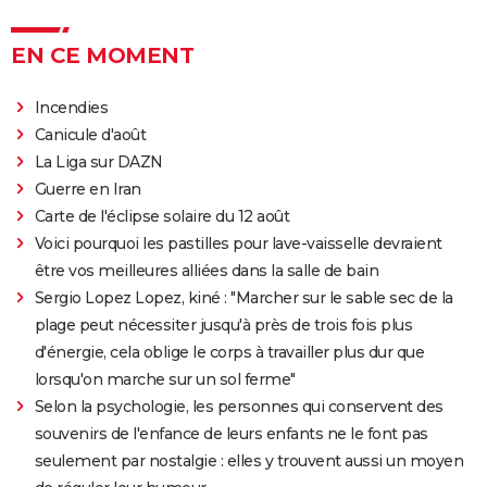
Tomb Raider : synopsis, Alicia Vikander, streaming,
avis... Tout sur le film sur Lara Croft
EN CE MOMENT
Shang Chi : synopsis, casting, scènes post-générique,
Incendies
streaming, critiques, Disney+...
Canicule d'août
Uncharted : faut-il connaître le jeu avant de voir le
La Liga sur DAZN
film ?
Guerre en Iran
Venom : synopsis, casting, streaming, avis... Tout sur
Carte de l'éclipse solaire du 12 août
le film avec Tom Hardy
Voici pourquoi les pastilles pour lave-vaisselle devraient
Ant-Man 3 : critiques, scène post-générique, bande-
être vos meilleures alliées dans la salle de bain
annonce, casting...
Sergio Lopez Lopez, kiné : "Marcher sur le sable sec de la
Fast and Furious 9 : synopsis, casting, bande-
plage peut nécessiter jusqu'à près de trois fois plus
annonce, streaming, photos, avis...
d'énergie, cela oblige le corps à travailler plus dur que
lorsqu'on marche sur un sol ferme"
Top Gun Maverick : Tom Cruise a-t-il vraiment piloté
Selon la psychologie, les personnes qui conservent des
des avions pour les besoins du film ?
souvenirs de l'enfance de leurs enfants ne le font pas
Hunger Games, Lever de soleil sur la Moisson : Effie,
seulement par nostalgie : elles y trouvent aussi un moyen
Haymitch... des personnages bien connus dans la