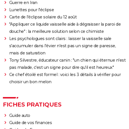
Avengers Doomsday : la bande-annonce est enfin
Guerre en Iran
sortie, et on ne comprend plus grand chose au MCU
Lunettes pour l'éclipse
Tomb Raider : synopsis, Alicia Vikander, streaming,
Carte de l'éclipse solaire du 12 août
avis... Tout sur le film sur Lara Croft
"Appliquer ce liquide vaisselle aide à dégraisser la paroi de
douche" : la meilleure solution selon ce chimiste
Shang Chi : synopsis, casting, scènes post-générique,
Les psychologues sont clairs : laisser la vaisselle sale
streaming, critiques, Disney+...
s'accumuler dans l'évier n'est pas un signe de paresse,
Uncharted : faut-il connaître le jeu avant de voir le
mais de saturation
film ?
Tony Silvestre, éducateur canin : "un chien qui éternue n'est
Venom : synopsis, casting, streaming, avis... Tout sur
pas malade, c'est un signe pour dire qu'il est heureux"
le film avec Tom Hardy
Ce chef étoilé est formel : voici les 3 détails à vérifier pour
Ant-Man 3 : critiques, scène post-générique, bande-
choisir un bon melon
annonce, casting...
Fast and Furious 9 : synopsis, casting, bande-
annonce, streaming, photos, avis...
FICHES PRATIQUES
Top Gun Maverick : Tom Cruise a-t-il vraiment piloté
Guide auto
des avions pour les besoins du film ?
Guide de vos finances
Hunger Games, Lever de soleil sur la Moisson : Effie,