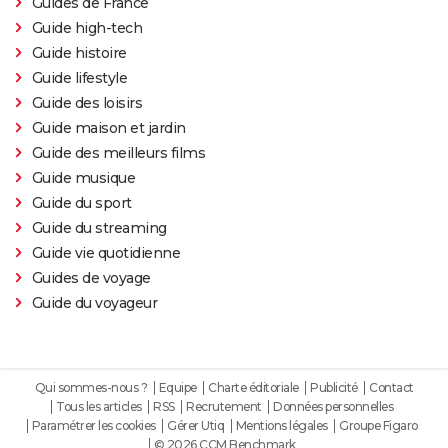
Guides de France
Haymitch... des personnages bien connus dans la
Guide high-tech
bande-annonce
Guide histoire
Doctor Strange 2 : que signifient les scènes post-
Guide lifestyle
génériques ? On vous explique
Guide des loisirs
Guide maison et jardin
Gladiator 2 : pourquoi cette suite risque-t-elle de
Guide des meilleurs films
diviser les fans du film culte ?
Guide musique
Kraven le chasseur : le film Marvel s'offre une
Guide du sport
sanglante bande-annonce, quelle date de sortie ?
Guide du streaming
Thunderbolts* : le dernier film Marvel vaut-il le
Guide vie quotidienne
coup ? Les critiques sont (presque) unanimes
Guides de voyage
Mad Max Fury Road : synopsis, casting, bande-
Guide du voyageur
annonce, streaming, avis...
John Wick 4 : casting, avis, critiques, suite, séances,
streaming...
Qui sommes-nous ?
Equipe
Charte éditoriale
Publicité
Contact
Black Panther 2 : de quoi est mort l'acteur Chadwick
Tous les articles
RSS
Recrutement
Données personnelles
Paramétrer les cookies
Gérer Utiq
Mentions légales
Groupe Figaro
Boseman ?
© 2026 CCM Benchmark