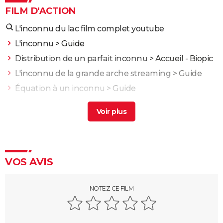
FILM D'ACTION
L'inconnu du lac film complet youtube
L'inconnu
> Guide
Distribution de un parfait inconnu
> Accueil - Biopic
L'inconnu de la grande arche streaming
> Guide
Équation à un inconnu
> Guide
L'inconnu du lac
> Guide
Fast and Furious 10 : séances, bande-annonce,
streaming, cameo... Les infos
Black Widow : est-ce vraiment la dernière apparition
de Scarlett Johansson chez Marvel ?
VOS AVIS
Justice League : il existe une autre version du film, les
fans la préfèrent à l'original
NOTEZ CE FILM
Les 4 Fantastiques : le film est-il la renaissance
espérée de Marvel ? L'avis des critiques