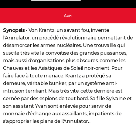
City break
Voyage de noces
Climat
Destinations
Voyage nature
Forum
+
PHOTO
Avis
GUIDES D'ACHAT
Synopsis
- Von Krantz, un savant fou, invente
BONS PLANS
l'Annulator, un procédé révolutionnaire permettant de
CARTE DE VOEUX
désamorcer les armes nucléaires. Une trouvaille qui
suscite très vite la convoitise des grandes puissances,
Carte Bonne année
Carte Pâques
Carte de Noël
Carte Saint-Valentin
Carte d'anniversaire
DICTIONNAIRE
mais aussi d'organisations plus obscures, comme les
Biographies
Expressions
Dictionnaire
Citations
Proverbes
Chauves et les Asiatiques de Soleil noir-orient. Pour
PROGRAMME TV
faire face à toute menace, Krantz a protégé sa
COPAINS D'AVANT
demeure, véritable bunker, par un système anti-
intrusion terrifiant. Mais très vite, cette dernière est
Se connecter
Collèges
Universités
Service militaire
S'inscrire
Lycées
Primaires
Entreprises
Avis de recherche
AVIS DE DÉCÈS
cernée par des espions de tout bord. Sa fille Sylvaine et
son assistant Yvan sont enlevés pour servir de
FORUM
monnaie d'échange aux assaillants, impatients de
Lifestyle
Sport
Television
Cinema
Bricolage
Culture
Auto
Voyage
s'approprier les plans de l'Annulator...