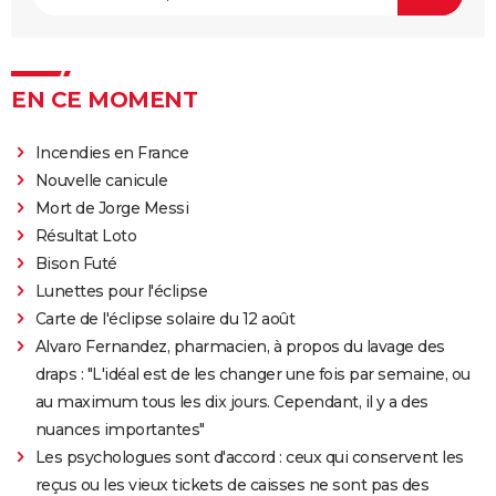
Kingsman 3 : date, casting.... Ce que l'on sait sur le
film
Avengers 6 : date, personnages... Tout sur Secret
EN CE MOMENT
Wars
The Northman
Incendies en France
Nouvelle canicule
Sonic 2 : intrigue, casting, streaming, avis... Les infos
Mort de Jorge Messi
sur le film
Résultat Loto
Fantastic Four : privé de réalisateur, où en est le film
Bison Futé
des Quatre Fantastiques ?
Lunettes pour l'éclipse
The Batman 2 : la suite annoncée, Matt Reeves et
Carte de l'éclipse solaire du 12 août
Robert Pattinson de retour
Alvaro Fernandez, pharmacien, à propos du lavage des
Spider-Man Brand New Day : Tom Holland retrouve
draps : "L'idéal est de les changer une fois par semaine, ou
des visages familiers de Marvel dans la bande-
au maximum tous les dix jours. Cependant, il y a des
annonce
nuances importantes"
Legend of Zelda, le film : qui sont Bo Bragason et
Les psychologues sont d'accord : ceux qui conservent les
Benjamin Evan Ainsworth, les acteurs principaux ?
reçus ou les vieux tickets de caisses ne sont pas des