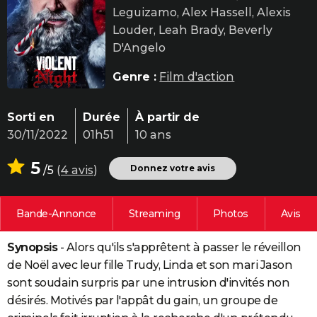
Leguizamo, Alex Hassell, Alexis
City break
Voyage de noces
Climat
Destinations
Voyage nature
Forum
+
PHOTO
Louder, Leah Brady, Beverly
GUIDES D'ACHAT
D'Angelo
BONS PLANS
Genre :
Film d'action
CARTE DE VOEUX
Sorti en
Durée
À partir de
Carte Bonne année
Carte Pâques
Carte de Noël
Carte Saint-Valentin
Carte d'anniversaire
DICTIONNAIRE
30/11/2022
01h51
10 ans
Biographies
Expressions
Dictionnaire
Citations
Proverbes
PROGRAMME TV
5
Donnez votre avis
/5
(
4 avis
)
COPAINS D'AVANT
Bande-Annonce
Streaming
Photos
Avis
Se connecter
Collèges
Universités
Service militaire
S'inscrire
Lycées
Primaires
Entreprises
Avis de recherche
AVIS DE DÉCÈS
Synopsis
- Alors qu'ils s'apprêtent à passer le réveillon
FORUM
de Noël avec leur fille Trudy, Linda et son mari Jason
Lifestyle
Sport
Television
Cinema
Bricolage
Culture
Auto
Voyage
sont soudain surpris par une intrusion d'invités non
désirés. Motivés par l'appât du gain, un groupe de