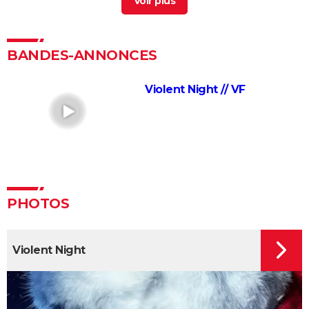
Les 4 Fantastiques : le film est-il la renaissance
espérée de Marvel ? L'avis des critiques
Jurassic World Renaissance : intrigue, streaming,
BANDES-ANNONCES
avis, critiques, casting...
Ballerina : un film d'action que les fans de John Wick
Violent Night // VF
ne voudront pas rater
La Planète des Singes 2024 : est-il indispensable de
voir le reste de la saga avant de voir ce film ?
Superman : est-ce que cette nouvelle version vaut le
coup ? Voici ce qu'en pensent les critiques
Everything Everywhere All at once : explication du
PHOTOS
film aux 7 Oscars et de sa fin
Mission Impossible 8 : Tom Cruise refuse de répondre
à cette question que tout le monde se pose
Violent Night
Deadpool et Wolverine : est-il vraiment
indispensable de voir la scène post-générique ?
Mission Impossible 7 : casting, avis, bande-annonce,