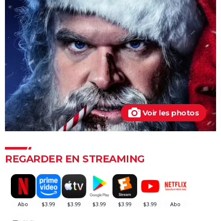
suite, critique...
Avengers Doomsday : la bande-annonce est enfin
sortie, et on ne comprend plus grand chose au MCU
Tomb Raider : synopsis, Alicia Vikander, streaming,
avis... Tout sur le film sur Lara Croft
Shang Chi : synopsis, casting, scènes post-générique,
streaming, critiques, Disney+...
Uncharted : faut-il connaître le jeu avant de voir le
Voir les photos
film ?
Venom : synopsis, casting, streaming, avis... Tout sur
le film avec Tom Hardy
REGARDER EN STREAMING
Ant-Man 3 : critiques, scène post-générique, bande-
annonce, casting...
Fast and Furious 9 : synopsis, casting, bande-
annonce, streaming, photos, avis...
Top Gun Maverick : Tom Cruise a-t-il vraiment piloté