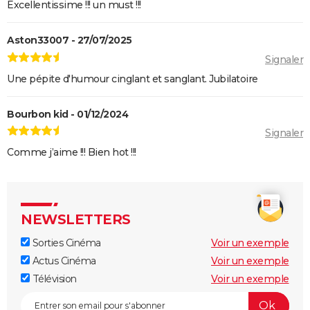
Black Panther 2 : de quoi est mort l'acteur Chadwick
Excellentissime !!! un must !!!
Boseman ?
Furiosa : que vaut le prequel de "Mad Max Fury
Aston33007 - 27/07/2025
Road" ? Notre critique
Signaler
The Batman : intrigue, casting, avis, streaming,
Une pépite d'humour cinglant et sanglant. Jubilatoire
bande-annonce...
Bourbon kid - 01/12/2024
Piège de cristal
Signaler
Batman v Superman : le crossover de super-héros a-
Comme j’aime !!! Bien hot !!!
t-il une suite ?
Morbius : y a-t-il une scène post-générique à la fin du
film ?
Spider-Man No Way Home : où voir le film en VOD
NEWSLETTERS
streaming et à quel prix ?
Sorties Cinéma
Voir un exemple
Les Éternels : que signifient les scènes post-
Actus Cinéma
Voir un exemple
générique ? Explications
Télévision
Voir un exemple
The Suicide Squad : synopsis, casting, bande-
annonce, seances, streaming...