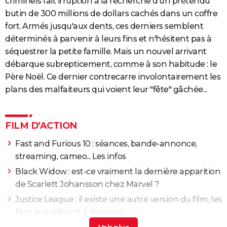
criminels fait irruption à la recherche d'un prétendu
butin de 300 millions de dollars cachés dans un coffre
fort. Armés jusqu'aux dents, ces derniers semblent
déterminés à parvenir à leurs fins et n'hésitent pas à
séquestrer la petite famille. Mais un nouvel arrivant
débarque subrepticement, comme à son habitude : le
Père Noël. Ce dernier contrecarre involontairement les
plans des malfaiteurs qui voient leur "fête" gâchée...
FILM D'ACTION
Fast and Furious 10 : séances, bande-annonce,
streaming, cameo... Les infos
Black Widow : est-ce vraiment la dernière apparition
de Scarlett Johansson chez Marvel ?
Justice League : il existe une autre version du film, les
fans la préfèrent à l'original