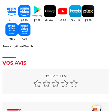
Etre et avoir
Adolescentes
Fahrenheit 9/11
La Planète bleue
Bowling for Columbine
Citizenfour
Powered by
Une Vérité qui dérange
Inside Job
VOS AVIS
Faites le mur !
Super Size Me
NOTEZ CE FILM
Le Chagrin et la Pitié
Salam
Microcosmos, le peuple de l'herbe
Lost in la Mancha