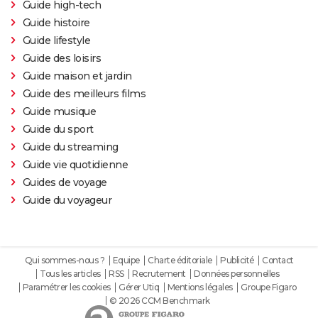
Thunderbolts* : le dernier film Marvel vaut-il le
Guide high-tech
coup ? Les critiques sont (presque) unanimes
Guide histoire
Guide lifestyle
Mad Max Fury Road : synopsis, casting, bande-
Guide des loisirs
annonce, streaming, avis...
Guide maison et jardin
John Wick 4 : casting, avis, critiques, suite, séances,
Guide des meilleurs films
streaming...
Guide musique
Black Panther 2 : de quoi est mort l'acteur Chadwick
Guide du sport
Boseman ?
Guide du streaming
Furiosa : que vaut le prequel de "Mad Max Fury
Guide vie quotidienne
Road" ? Notre critique
Guides de voyage
The Batman : intrigue, casting, avis, streaming,
Guide du voyageur
bande-annonce...
Piège de cristal
Batman v Superman : le crossover de super-héros a-
Qui sommes-nous ?
Equipe
Charte éditoriale
Publicité
Contact
Tous les articles
RSS
Recrutement
Données personnelles
t-il une suite ?
Paramétrer les cookies
Gérer Utiq
Mentions légales
Groupe Figaro
Morbius : y a-t-il une scène post-générique à la fin du
© 2026 CCM Benchmark
film ?