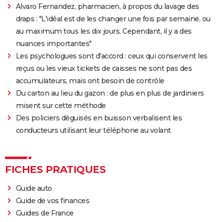
le film avec Tom Hardy
Alvaro Fernandez, pharmacien, à propos du lavage des
draps : "L'idéal est de les changer une fois par semaine, ou
Ant-Man 3 : critiques, scène post-générique, bande-
au maximum tous les dix jours. Cependant, il y a des
annonce, casting...
nuances importantes"
Fast and Furious 9 : synopsis, casting, bande-
Les psychologues sont d'accord : ceux qui conservent les
annonce, streaming, photos, avis...
reçus ou les vieux tickets de caisses ne sont pas des
Top Gun Maverick : Tom Cruise a-t-il vraiment piloté
accumulateurs, mais ont besoin de contrôle
des avions pour les besoins du film ?
Du carton au lieu du gazon : de plus en plus de jardiniers
Hunger Games, Lever de soleil sur la Moisson : Effie,
misent sur cette méthode
Haymitch... des personnages bien connus dans la
Des policiers déguisés en buisson verbalisent les
bande-annonce
conducteurs utilisant leur téléphone au volant
Doctor Strange 2 : que signifient les scènes post-
génériques ? On vous explique
FICHES PRATIQUES
Gladiator 2 : pourquoi cette suite risque-t-elle de
diviser les fans du film culte ?
Guide auto
Kraven le chasseur : le film Marvel s'offre une
Guide de vos finances
sanglante bande-annonce, quelle date de sortie ?
Guides de France