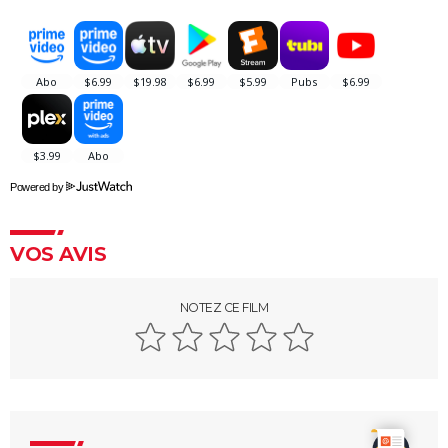
Fast and Furious 10 : séances, bande-annonce,
streaming, cameo... Les infos
Black Widow : est-ce vraiment la dernière apparition
de Scarlett Johansson chez Marvel ?
Justice League : il existe une autre version du film, les
fans la préfèrent à l'original
Les 4 Fantastiques : le film est-il la renaissance
Powered by
espérée de Marvel ? L'avis des critiques
Jurassic World Renaissance : intrigue, streaming,
avis, critiques, casting...
VOS AVIS
Ballerina : un film d'action que les fans de John Wick
ne voudront pas rater
NOTEZ CE FILM
La Planète des Singes 2024 : est-il indispensable de
voir le reste de la saga avant de voir ce film ?
Superman : est-ce que cette nouvelle version vaut le
coup ? Voici ce qu'en pensent les critiques
Everything Everywhere All at once : explication du