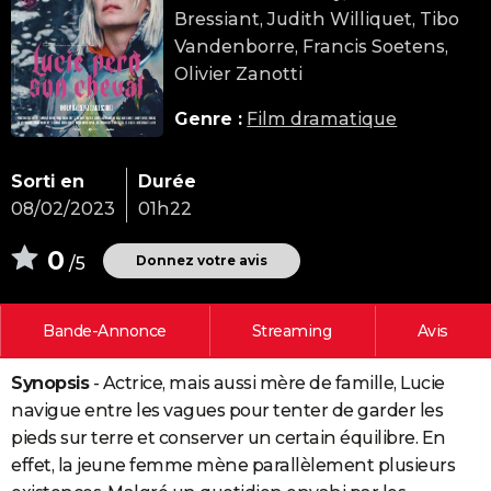
Bressiant, Judith Williquet, Tibo
City break
Voyage de noces
Climat
Destinations
Voyage nature
Forum
+
PHOTO
Vandenborre, Francis Soetens,
GUIDES D'ACHAT
Olivier Zanotti
BONS PLANS
Genre :
Film dramatique
CARTE DE VOEUX
Sorti en
Durée
Carte Bonne année
Carte Pâques
Carte de Noël
Carte Saint-Valentin
Carte d'anniversaire
DICTIONNAIRE
08/02/2023
01h22
Biographies
Expressions
Dictionnaire
Citations
Proverbes
PROGRAMME TV
0
Donnez votre avis
/5
COPAINS D'AVANT
Bande-Annonce
Streaming
Avis
Se connecter
Collèges
Universités
Service militaire
S'inscrire
Lycées
Primaires
Entreprises
Avis de recherche
AVIS DE DÉCÈS
Synopsis
- Actrice, mais aussi mère de famille, Lucie
FORUM
navigue entre les vagues pour tenter de garder les
Lifestyle
Sport
Television
Cinema
Bricolage
Culture
Auto
Voyage
pieds sur terre et conserver un certain équilibre. En
effet, la jeune femme mène parallèlement plusieurs