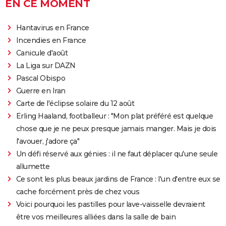
The Whale
EN CE MOMENT
Le Comte de Monte-Cristo : le film avec Pierre Niney
Hantavirus en France
est-il inspiré d'une histoire vraie ?
Incendies en France
Juré n°2 : s'agit-il (véritablement) du dernier film de
Canicule d'août
Clint Eastwood ?
La Liga sur DAZN
Le Parrain
Pascal Obispo
Il était une fois en Amérique
Guerre en Iran
Peter von Kant
Carte de l'éclipse solaire du 12 août
Erling Haaland, footballeur : "Mon plat préféré est quelque
Nomadland : synopsis, casting, Oscars, photos,
chose que je ne peux presque jamais manger. Mais je dois
streaming, avis...
l'avouer, j'adore ça"
Sound of Metal
Un défi réservé aux génies : il ne faut déplacer qu'une seule
Slalom
allumette
Oh Canada : que vaut le film avec Richard Gere et
Ce sont les plus beaux jardins de France : l'un d'entre eux se
Jacob Elordi présenté au Festival de Cannes ?
cache forcément près de chez vous
Voici pourquoi les pastilles pour lave-vaisselle devraient
être vos meilleures alliées dans la salle de bain