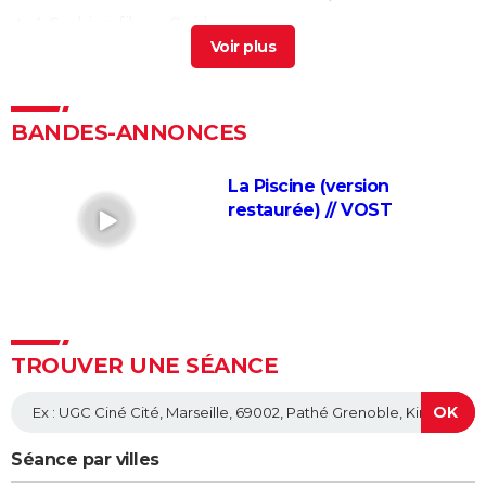
A Serbian film
> Guide
Prisoners : vous n'avez pas tout compris ? La fin du
film de Denis Villeneuve expliquée
> Accueil -
Thriller
BANDES-ANNONCES
Bagarre
> Guide
L'Odyssée : "chef d'oeuvre épique", "expérience
La Piscine (version
brute"... Les critiques sont unanimes
restaurée) // VOST
L'Etranger : que vaut l'adaptation du roman d'Albert
Camus par François Ozon ? L'avis des critiques
Anatomie d'une chute : Sandra a-t-elle vraiment tué
son mari ? Ce qu'en dit la réalisatrice Justine Triet
Les Evadés : synopsis, histoire vraie, casting,
TROUVER UNE SÉANCE
streaming, avis...
Voyage au bout de l'enfer
Benedetta : le film troublant avec Virginie Efira est-il
Séance par villes
inspiré d'une histoire vraie ?