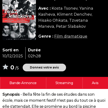
City break
Voyage de noces
Climat
Destinations
Voyage nature
Forum
+
PHOTO
Avec :
Kosta Tsonev, Yanina
Kasheva, Kliment Denchev,
GUIDES D'ACHAT
Hisako Ohkata, Tzvetana
BONS PLANS
Maneva, Petar Slabakov
CARTE DE VOEUX
Genre :
Film dramatique
Carte Bonne année
Carte Pâques
Carte de Noël
Carte Saint-Valentin
Carte d'anniversaire
DICTIONNAIRE
Sorti en
Durée
Biographies
Expressions
Dictionnaire
Citations
Proverbes
PROGRAMME TV
10/12/2025
02h28
COPAINS D'AVANT
0
Donnez votre avis
/5
Se connecter
Collèges
Universités
Service militaire
S'inscrire
Lycées
Primaires
Entreprises
Avis de recherche
AVIS DE DÉCÈS
Bande-Annonce
Streaming
Avis
FORUM
Lifestyle
Sport
Television
Cinema
Bricolage
Culture
Auto
Voyage
Synopsis
- Bella fête la fin de ses études dans son
école, mais ce moment festif n'est pas du tout ce à quoi
elle s'attendait. Elle se promène au bord la piscine