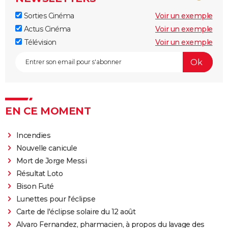
streaming, bande-annonce...
Sorties Cinéma
Voir un exemple
Rocky
Actus Cinéma
Voir un exemple
La chambre d'à côté : faut-il voir le dernier Pedro
Télévision
Voir un exemple
Almodóvar ? Ce qu'en disent les critiques presse
The Whale
Le Comte de Monte-Cristo : le film avec Pierre Niney
est-il inspiré d'une histoire vraie ?
Juré n°2 : s'agit-il (véritablement) du dernier film de
EN CE MOMENT
Clint Eastwood ?
Le Parrain
Incendies
Nouvelle canicule
Il était une fois en Amérique
Mort de Jorge Messi
Peter von Kant
Résultat Loto
Nomadland : synopsis, casting, Oscars, photos,
Bison Futé
streaming, avis...
Lunettes pour l'éclipse
Sound of Metal
Carte de l'éclipse solaire du 12 août
Slalom
Alvaro Fernandez, pharmacien, à propos du lavage des