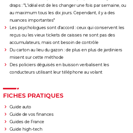
draps : "L'idéal est de les changer une fois par semaine, ou
Oh Canada : que vaut le film avec Richard Gere et
au maximum tous les dix jours. Cependant, il y a des
Jacob Elordi présenté au Festival de Cannes ?
nuances importantes"
Les psychologues sont d'accord : ceux qui conservent les
reçus ou les vieux tickets de caisses ne sont pas des
accumulateurs, mais ont besoin de contrôle
Du carton au lieu du gazon : de plus en plus de jardiniers
misent sur cette méthode
Des policiers déguisés en buisson verbalisent les
conducteurs utilisant leur téléphone au volant
FICHES PRATIQUES
Guide auto
Guide de vos finances
Guides de France
Guide high-tech