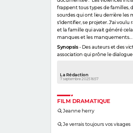
documentée : "Les violences intraf
frappent tous types de familles, 
sourdes qui ont lieu derrière le
s'identifier, se projeter. J'ai vou
et la famille qui avait généré cela.
manques et les manquements… De
Synopsis
- Des auteurs et des vic
association qui prône le dialogue 
La Rédaction
7 septembre 2025 16:57
FILM DRAMATIQUE
Jeanne herry
Je verrais toujours vos visages