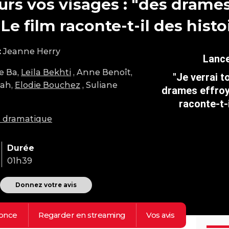
ours vos visages : "des drames
 Le film raconte-t-il des histo
:
Jeanne Herry
e Ba,
Leïla Bekhti
, Anne Benoît,
"Je verrai t
lah,
Elodie Bouchez
, Suliane
drames effroya
raconte-t-i
m dramatique
Durée
01h39
Donnez votre avis
once
Regarder en
streaming
Vos
avis