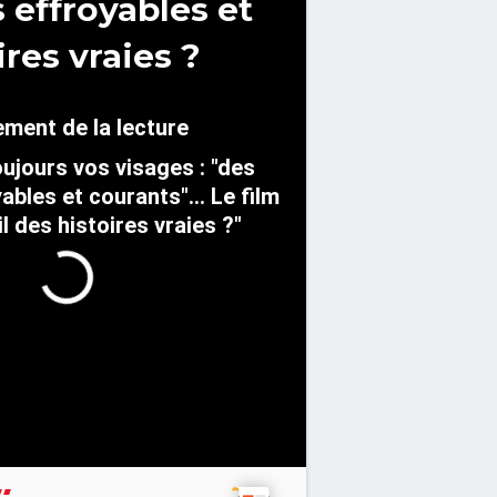
 effroyables et
ires vraies ?
oujours vos visages : "des
bles et courants"... Le film
l des histoires vraies ?"