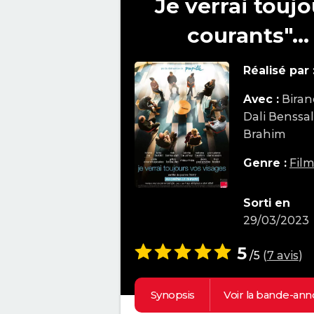
Je verrai touj
courants"...
Réalisé par 
Avec :
Biran
Dali Benssa
Brahim
Genre :
Fil
Sorti en
29/03/2023
5
/5
(
7 avis
)
Synopsis
Voir la
bande-ann