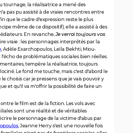
du tournage, la réalisatrice a mené des
n'a pas pu assisté à de vraies rencontres entre
in que le cadre d'expression reste le plus
incipe même de ce dispositif), elle a assisté à des
édiateurs. En revanche,
Je verrai toujours vos
re vraie : les personnages interprétés par la
e
, Adèle Exarchopoulos, Leïla Bekhti, Miou-
ont l'écho de problématiques sociales bien réelles.
mentaires, tempère la réalisatrice, toujours
ociné. Le fond me touche, mais c'est d'abord le
le choisis car je pressens que je vais pouvoir y
et qu'il va m'offrir la possibilité de faire un
tre le film est de la fiction. Les vols avec
liales sont une réalité et de véritables
écrire le personnage de la victime d'abus par
hopoulos
, Jeanne Herry s'est une nouvelle fois