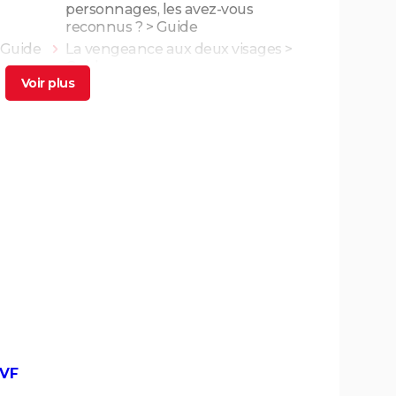
personnages, les avez-vous
reconnus ?
> Guide
 Guide
La vengeance aux deux visages
>
Guide
uide
Les trois visages d'ana
> Guide
ue",
L'Etranger : que vaut l'adaptation du
ues
roman d'Albert Camus par François
Ozon ? L'avis des critiques
 a-t-
Les Evadés : synopsis, histoire vraie,
e
casting, streaming, avis...
 Triet
Benedetta : le film troublant avec
Virginie Efira est-il inspiré d'une
histoire vraie ?
cache
Borgo : intrigue, histoire vraie, casting,
 ne l'a
avis... Les infos sur le film
riller
Titanic : "ça a été un cauchemar à
man,
tourner", Kate Winslet a un mauvais
 VF
souvenir de cette scène devenue
culte