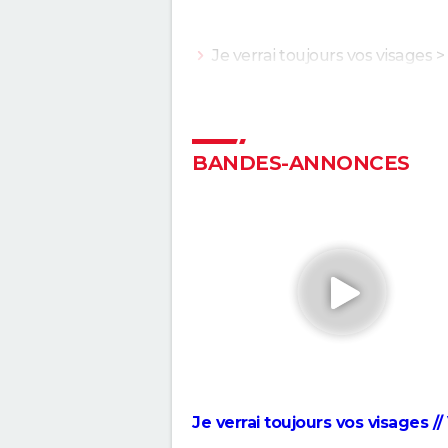
Je verrai toujours vos visages
>
Les trois visages de la peur
> G
L'Odyssée : "chef d'oeuvre épiq
"expérience brute"... Les critiq
BANDES-ANNONCES
sont unanimes
Anatomie d'une chute : Sandra
elle vraiment tué son mari ? C
qu'en dit la réalisatrice Justine
Voyage au bout de l'enfer
Forrest Gump : une erreur se 
dans le film, presque personne
remarquée
"Sexy", "navrant"... "Babygirl", th
érotique porté par Nicole Kid
Je verrai toujours vos visages //
divise les critiques