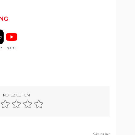
La Haine
NG
néma
Les Passagers de la nuit
nce,
vis,
Rocky
r le
The Whale
 qu'en
film
Juré n°2 : s'agit-il (véritablement) du
 d'une
dernier film de Clint Eastwood ?
NOTEZ CE FILM
Il était une fois en Amérique
Nomadland : synopsis, casting,
Oscars, photos, streaming, avis...
Slalom
vec
Signaler