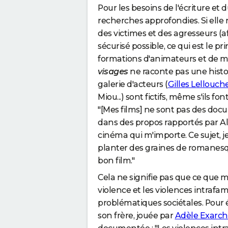
Pour les besoins de l'écriture et 
recherches approfondies. Si elle 
des victimes et des agresseurs (af
sécurisé possible, ce qui est le pr
formations d'animateurs et de m
visages
ne raconte pas une histoi
galerie d'acteurs (
Gilles Lellouch
Miou...) sont fictifs, même s'ils f
"[Mes films] ne sont pas des docu
dans des propos rapportés par All
cinéma qui m'importe. Ce sujet, je 
planter des graines de romanesque 
bon film."
Cela ne signifie pas que ce que mon
violence et les violences intrafami
problématiques sociétales. Pour 
son frère, jouée par
Adèle Exarc