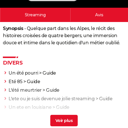
City break
Voyage de noces
Climat
Destinations
Voyage nature
Forum
+
PHOTO
Streaming
Avis
GUIDES D'ACHAT
Synopsis
- Quelque part dans les Alpes, le récit des
BONS PLANS
histoires croisées de quatre bergers, une immersion
CARTE DE VOEUX
douce et intime dans le quotidien d'un métier oublié.
Carte Bonne année
Carte Pâques
Carte de Noël
Carte Saint-Valentin
Carte d'anniversaire
DICTIONNAIRE
DIVERS
Biographies
Expressions
Dictionnaire
Citations
Proverbes
PROGRAMME TV
Un été pourri
> Guide
COPAINS D'AVANT
Eté 85
> Guide
Se connecter
Collèges
Universités
Service militaire
S'inscrire
Lycées
Primaires
Entreprises
Avis de recherche
AVIS DE DÉCÈS
L'été meurtrier
> Guide
L'ete ou je suis devenue jolie streaming
> Guide
FORUM
Un ete en louisiane
> Guide
Lifestyle
Sport
Television
Cinema
Bricolage
Culture
Auto
Voyage
Donne-moi des ailes : l'histoire vraie qui a inspiré
Nicolas Vanier