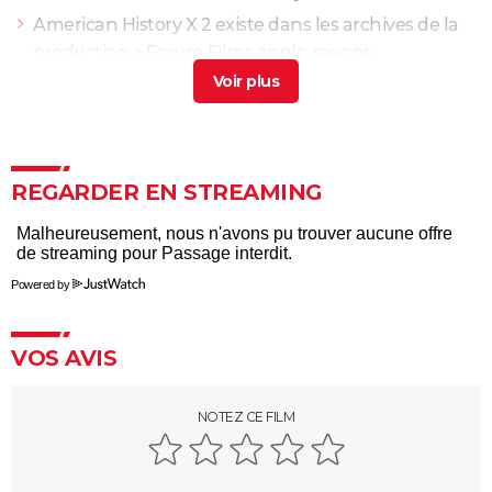
American History X 2 existe dans les archives de la
production
>
Forum Films anglo-saxons
Avatar 3 interdit au moins de
> Guide
Film amour interdit
> Guide
Mon nom est personne : tout le monde se trompe
en pensant que Sergio Leone a réalisé ce western
REGARDER EN STREAMING
culte sorti il y a 53 ans
Killers of the Flower Moon : date de sortie, trailer,
séances, streaming, critiques et avis...
Powered by
Les Frères Sisters
Et pour quelques dollars de plus
VOS AVIS
Impitoyable : Gene Hackman a terrifié Morgan
Freeman sur le tournage
NOTEZ CE FILM
Il était une fois dans l'Ouest
Les Sept Mercenaires
Le Bon, la Brute et le Truand (version intégrale)