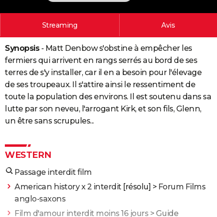
City break
Voyage de noces
Climat
Destinations
Voyage nature
Forum
+
PHOTO
Streaming
Avis
GUIDES D'ACHAT
Synopsis
- Matt Denbow s'obstine à empêcher les
BONS PLANS
fermiers qui arrivent en rangs serrés au bord de ses
CARTE DE VOEUX
terres de s'y installer, car il en a besoin pour l'élevage
de ses troupeaux. Il s'attire ainsi le ressentiment de
Carte Bonne année
Carte Pâques
Carte de Noël
Carte Saint-Valentin
Carte d'anniversaire
DICTIONNAIRE
toute la population des environs. Il est soutenu dans sa
Biographies
Expressions
Dictionnaire
Citations
Proverbes
lutte par son neveu, l'arrogant Kirk, et son fils, Glenn,
PROGRAMME TV
un être sans scrupules...
COPAINS D'AVANT
Se connecter
Collèges
Universités
Service militaire
S'inscrire
Lycées
Primaires
Entreprises
Avis de recherche
AVIS DE DÉCÈS
WESTERN
FORUM
Passage interdit film
Lifestyle
Sport
Television
Cinema
Bricolage
Culture
Auto
Voyage
American history x 2 interdit
[résolu] >
Forum Films
anglo-saxons
Film d'amour interdit moins 16 jours
> Guide