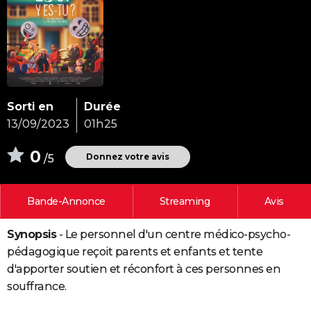
City break
Voyage de noces
Climat
Destinations
Voyage nature
Forum
+
PHOTO
GUIDES D'ACHAT
BONS PLANS
CARTE DE VOEUX
Sorti en
Durée
13/09/2023
01h25
Carte Bonne année
Carte Pâques
Carte de Noël
Carte Saint-Valentin
Carte d'anniversaire
DICTIONNAIRE
0
Biographies
Expressions
Dictionnaire
Citations
Proverbes
Donnez votre avis
/5
PROGRAMME TV
COPAINS D'AVANT
Bande-Annonce
Streaming
Avis
Se connecter
Collèges
Universités
Service militaire
S'inscrire
Lycées
Primaires
Entreprises
Avis de recherche
AVIS DE DÉCÈS
Synopsis
- Le personnel d'un centre médico-psycho-
FORUM
pédagogique reçoit parents et enfants et tente
Lifestyle
Sport
Television
Cinema
Bricolage
Culture
Auto
Voyage
d'apporter soutien et réconfort à ces personnes en
souffrance.