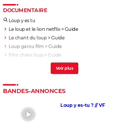
DOCUMENTAIRE
Loup y es tu
Le loup et le lion netflix
> Guide
Le chant du loup
> Guide
Loup garou film
> Guide
Film chien loup
> Guide
Le loup de wall street
> Guide
J'irai dormir à Hollywood
Nuit et brouillard
La Marche de l'Empereur
BANDES-ANNONCES
Blackfish
Loup y es-tu ? // VF
Etre et avoir
Adolescentes
Fahrenheit 9/11