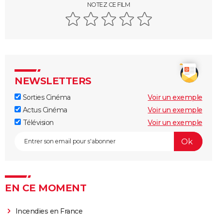
[Rec]
NOTEZ CE FILM
Evil Dead 2
Halloween, la nuit des masques
The Thing
Ça 2 : une suite est-elle possible avec un chapitre 3 ?
Shining
NEWSLETTERS
La Colline a des yeux
Sorties Cinéma
Voir un exemple
Le Projet Blair Witch
Actus Cinéma
Voir un exemple
Suspiria
Télévision
Voir un exemple
Firestarter (2022)
EN CE MOMENT
Incendies en France