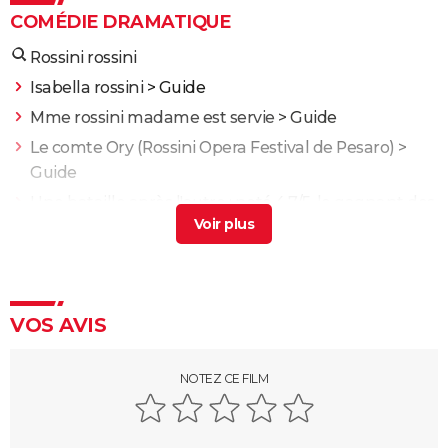
COMÉDIE DRAMATIQUE
Rossini rossini
Isabella rossini
> Guide
Mme rossini madame est servie
> Guide
Le comte Ory (Rossini Opera Festival de Pesaro)
>
Guide
Une bataille après l'autre : noté 4,7/5, le gagnant des
Oscars était "le film plus fou de l'année" selon les
critiques
Kaamelott deuxième volet (partie 1) : quand voir la
partie 2 au cinéma ?
VOS AVIS
Second tour : date de sortie, bande-annonce,
casting, intrigue, avis...
NOTEZ CE FILM
Asteroid City : critiques, séances, streaming, bande-
annonce, casting, avis...
Sans filtre : critiques, streaming, casting, avis...