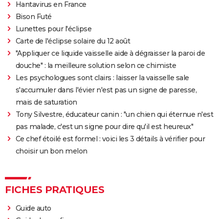
Yorgos Lanthimos
Hantavirus en France
Bison Futé
May December
Lunettes pour l'éclipse
The Truman Show
Carte de l'éclipse solaire du 12 août
Breakfast Club : synopsis, casting, streaming, avis...
"Appliquer ce liquide vaisselle aide à dégraisser la paroi de
Big Fish
douche" : la meilleure solution selon ce chimiste
Lost in Translation : synopsis, casting, bande-
Les psychologues sont clairs : laisser la vaisselle sale
annonce, streaming, avis...
s'accumuler dans l'évier n'est pas un signe de paresse,
mais de saturation
Juno
Tony Silvestre, éducateur canin : "un chien qui éternue n'est
Rémi sans famille : bande-annonce et date de sortie
pas malade, c'est un signe pour dire qu'il est heureux"
du film
Ce chef étoilé est formel : voici les 3 détails à vérifier pour
choisir un bon melon
FICHES PRATIQUES
Guide auto