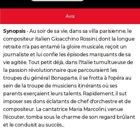
City break
Voyage de noces
Climat
Destinations
Voyage nature
Forum
+
PHOTO
Avis
GUIDES D'ACHAT
Synopsis
- Au soir de sa vie, dans sa villa parisienne, le
BONS PLANS
compositeur italien Gioacchino Rossini, dont la longue
CARTE DE VOEUX
retraite n'a pas entamé la gloire musicale, reçoit un
journaliste et lui confie les épisodes marquants de sa
Carte Bonne année
Carte Pâques
Carte de Noël
Carte Saint-Valentin
Carte d'anniversaire
DICTIONNAIRE
vie agitée. Tout petit déjà, dans l'Italie tumultueuse de
Biographies
Expressions
Dictionnaire
Citations
Proverbes
la passion révolutionnaire que parcouraient les
PROGRAMME TV
troupes du général Bonaparte, il se frotta à l'opéra au
COPAINS D'AVANT
sein de la troupe de musiciens itinérants où ses
parents exerçaient leurs talents. Rapidement, il sut
Se connecter
Collèges
Universités
Service militaire
S'inscrire
Lycées
Primaires
Entreprises
Avis de recherche
AVIS DE DÉCÈS
imposer ses dons éclatants de chef d'orchestre et de
compositeur. La cantatrice Maria Marcolini, venue
FORUM
l'écouter, tomba sous le charme de son regard brûlant
Lifestyle
Sport
Television
Cinema
Bricolage
Culture
Auto
Voyage
et le conduisit au succès...