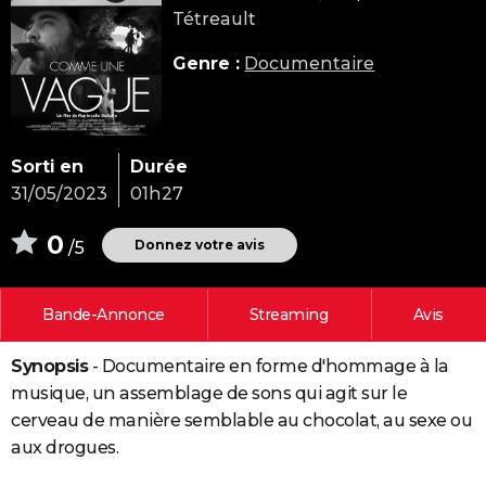
Tétreault
City break
Voyage de noces
Climat
Destinations
Voyage nature
Forum
+
PHOTO
Genre :
Documentaire
GUIDES D'ACHAT
BONS PLANS
CARTE DE VOEUX
Sorti en
Durée
31/05/2023
01h27
Carte Bonne année
Carte Pâques
Carte de Noël
Carte Saint-Valentin
Carte d'anniversaire
DICTIONNAIRE
0
Biographies
Expressions
Dictionnaire
Citations
Proverbes
Donnez votre avis
/5
PROGRAMME TV
COPAINS D'AVANT
Bande-Annonce
Streaming
Avis
Se connecter
Collèges
Universités
Service militaire
S'inscrire
Lycées
Primaires
Entreprises
Avis de recherche
AVIS DE DÉCÈS
Synopsis
- Documentaire en forme d'hommage à la
FORUM
musique, un assemblage de sons qui agit sur le
Lifestyle
Sport
Television
Cinema
Bricolage
Culture
Auto
Voyage
cerveau de manière semblable au chocolat, au sexe ou
aux drogues.