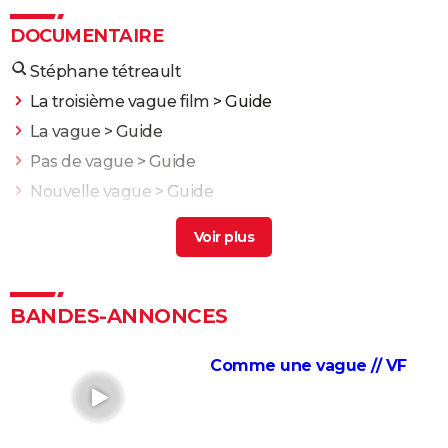
DOCUMENTAIRE
Stéphane tétreault
La troisième vague film
> Guide
La vague
> Guide
Pas de vague
> Guide
Nouvelle vague
> Guide
La 5eme vague
> Guide
J'irai dormir à Hollywood
Nuit et brouillard
La Marche de l'Empereur
BANDES-ANNONCES
Blackfish
Comme une vague // VF
Etre et avoir
Adolescentes
Fahrenheit 9/11