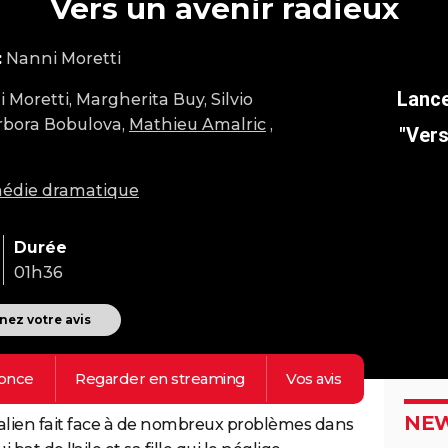
Vers un avenir radieux
:
Nanni Moretti
 Moretti, Margherita Buy, Silvio
rbora Bobulova,
Mathieu Amalric
,
"Vers
édie dramatique
Durée
01h36
ez votre avis
once
Regarder en
streaming
Vos
avis
NEW
talien fait face à de nombreux problèmes dans