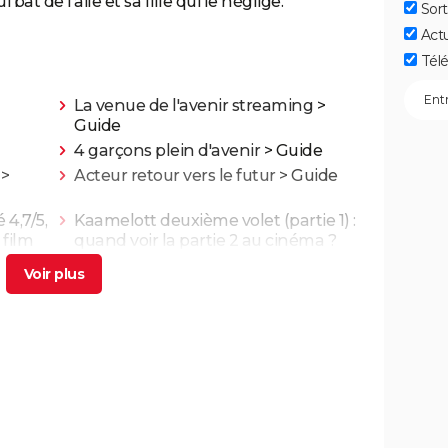
at de l'aile et sa fille qui le néglige.
Sort
Act
Télé
La venue de l'avenir streaming
>
Guide
4 garçons plein d'avenir
> Guide
>
Acteur retour vers le futur
> Guide
 4,7/5,
Kaamelott deuxième volet (partie 1) :
 film
quand voir la partie 2 au cinéma ?
ande-
Asteroid City : critiques, séances,
..
streaming, bande-annonce, casting,
avis...
g,
Un triomphe
gue...
Little Miss Sunshine