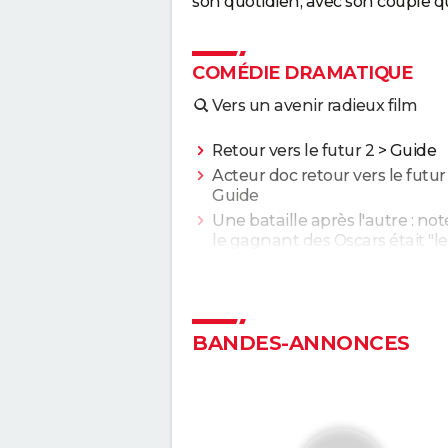
son quotidien, avec son couple qui b
COMÉDIE DRAMATIQUE
Vers un avenir radieux film
Retour vers le futur 2
> Guide
Acteur doc retour vers le futur
Guide
Une bataille après l'autre : noté
le gagnant des Oscars était "le
plus fou de l'année" selon les
critiques
Second tour : date de sortie, b
annonce, casting, intrigue, avis.
BANDES-ANNONCES
Sans filtre : critiques, streamin
casting, avis...
Anora : streaming, casting, intri
Tout sur le film