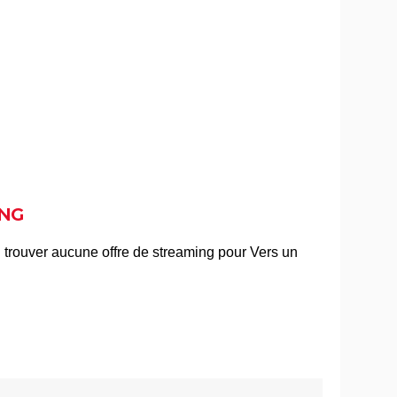
l voir
Billy Elliot
tre
"Pauvres créatures" : de quoi parle ce
film étrange avec Emma Stone ?
sting,
Le Fabuleux Destin d'Amélie Poulain :
...
synopsis, casting, bande-annonce,
streaming...
Kinds of Kindness : notre critique du
dernier film de Yorgos Lanthimos
The Truman Show
NG
ng,
Big Fish
asting,
Juno
...
nonce