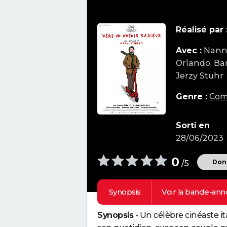
Réalisé par 
Avec :
Nanni
Orlando, Ba
Jerzy Stuhr
Genre :
Com
Sorti en
28/06/2023
0
Donn
/5
Synopsis
Voir la
bande-ann
Synopsis
- Un célèbre cinéaste i