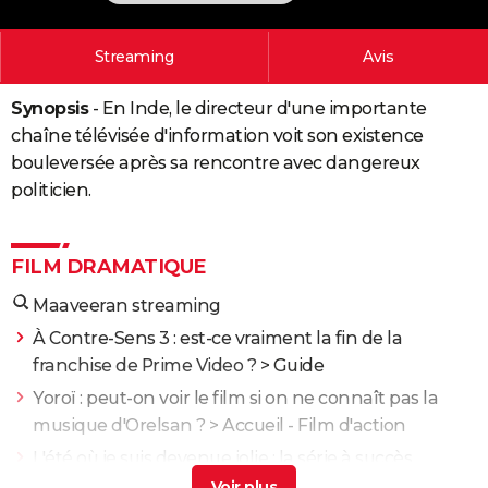
City break
Voyage de noces
Climat
Destinations
Voyage nature
Forum
+
PHOTO
Streaming
Avis
GUIDES D'ACHAT
Synopsis
- En Inde, le directeur d'une importante
BONS PLANS
chaîne télévisée d'information voit son existence
CARTE DE VOEUX
bouleversée après sa rencontre avec dangereux
politicien.
Carte Bonne année
Carte Pâques
Carte de Noël
Carte Saint-Valentin
Carte d'anniversaire
DICTIONNAIRE
Biographies
Expressions
Dictionnaire
Citations
Proverbes
PROGRAMME TV
FILM DRAMATIQUE
COPAINS D'AVANT
Maaveeran streaming
Se connecter
Collèges
Universités
Service militaire
S'inscrire
Lycées
Primaires
Entreprises
Avis de recherche
AVIS DE DÉCÈS
À Contre-Sens 3 : est-ce vraiment la fin de la
franchise de Prime Video ?
> Guide
FORUM
Yoroï : peut-on voir le film si on ne connaît pas la
Lifestyle
Sport
Television
Cinema
Bricolage
Culture
Auto
Voyage
musique d'Orelsan ?
> Accueil - Film d'action
L'été où je suis devenue jolie : la série à succès
estivale est de retour pour son final attendu
> Guide