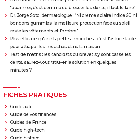
Rocky
"pour moi, c'est comme se brosser les dents, il faut le faire"
La chambre d'à côté : faut-il voir le dernier Pedro
Dr. Jorge Soto, dermatologue : "Ni crème solaire indice 50 ni
Almodóvar ? Ce qu'en disent les critiques presse
bonbons gummies, la meilleure protection face au soleil
reste les vêtements et l'ombre"
The Whale
Plus efficace qu'une tapette à mouches : c'est l'astuce facile
Le Comte de Monte-Cristo : le film avec Pierre Niney
pour attraper les mouches dans la maison
est-il inspiré d'une histoire vraie ?
Test de maths : les candidats du brevet s'y sont cassé les
Juré n°2 : s'agit-il (véritablement) du dernier film de
dents, saurez-vous trouver la solution en quelques
Clint Eastwood ?
minutes ?
Le Parrain
Il était une fois en Amérique
FICHES PRATIQUES
Peter von Kant
Nomadland : synopsis, casting, Oscars, photos,
Guide auto
streaming, avis...
Guide de vos finances
Sound of Metal
Guides de France
Guide high-tech
Slalom
Guide histoire
Oh Canada : que vaut le film avec Richard Gere et