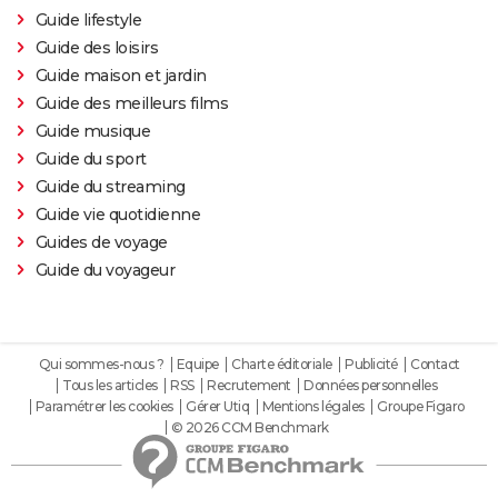
Guide lifestyle
Jacob Elordi présenté au Festival de Cannes ?
Guide des loisirs
Guide maison et jardin
Guide des meilleurs films
Guide musique
Guide du sport
Guide du streaming
Guide vie quotidienne
Guides de voyage
Guide du voyageur
Qui sommes-nous ?
Equipe
Charte éditoriale
Publicité
Contact
Tous les articles
RSS
Recrutement
Données personnelles
Paramétrer les cookies
Gérer Utiq
Mentions légales
Groupe Figaro
© 2026 CCM Benchmark