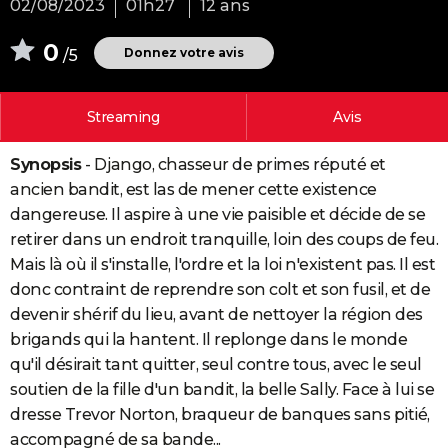
02/08/2023
01h27
12 ans
City break
Voyage de noces
Climat
Destinations
Voyage nature
Forum
+
PHOTO
0
Donnez votre avis
/5
GUIDES D'ACHAT
BONS PLANS
Streaming
Avis
CARTE DE VOEUX
Synopsis
- Django, chasseur de primes réputé et
Carte Bonne année
Carte Pâques
Carte de Noël
Carte Saint-Valentin
Carte d'anniversaire
DICTIONNAIRE
ancien bandit, est las de mener cette existence
dangereuse. Il aspire à une vie paisible et décide de se
Biographies
Expressions
Dictionnaire
Citations
Proverbes
PROGRAMME TV
retirer dans un endroit tranquille, loin des coups de feu.
Mais là où il s'installe, l'ordre et la loi n'existent pas. Il est
COPAINS D'AVANT
donc contraint de reprendre son colt et son fusil, et de
Se connecter
Collèges
Universités
Service militaire
S'inscrire
Lycées
Primaires
Entreprises
Avis de recherche
AVIS DE DÉCÈS
devenir shérif du lieu, avant de nettoyer la région des
brigands qui la hantent. Il replonge dans le monde
FORUM
qu'il désirait tant quitter, seul contre tous, avec le seul
Lifestyle
Sport
Television
Cinema
Bricolage
Culture
Auto
Voyage
soutien de la fille d'un bandit, la belle Sally. Face à lui se
dresse Trevor Norton, braqueur de banques sans pitié,
accompagné de sa bande...