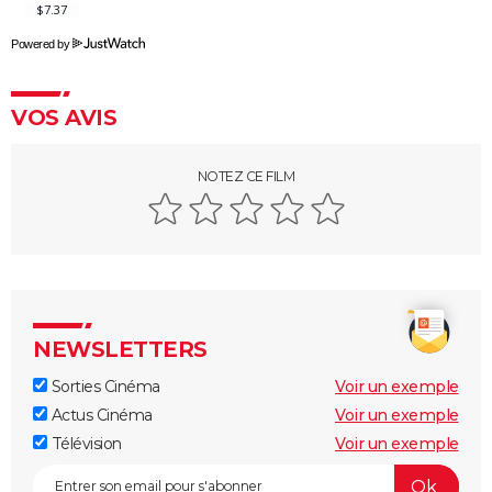
Et pour quelques dollars de plus
Powered by
Impitoyable : Gene Hackman a terrifié Morgan
Freeman sur le tournage
VOS AVIS
Il était une fois dans l'Ouest
Les Sept Mercenaires
NOTEZ CE FILM
Le Bon, la Brute et le Truand (version intégrale)
Rio Bravo
NEWSLETTERS
Sorties Cinéma
Voir un exemple
Actus Cinéma
Voir un exemple
Télévision
Voir un exemple