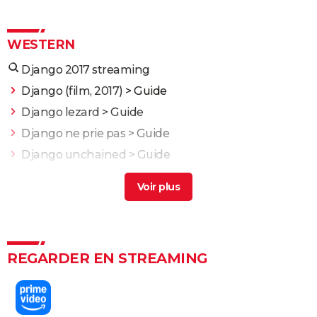
WESTERN
Django 2017 streaming
Django (film, 2017)
> Guide
Django lezard
> Guide
Django ne prie pas
> Guide
Django unchained
> Guide
Comment s'appelle l'espèce de lézard au début du
film ?
[résolu] >
Forum Le café des frères Lumière
Mon nom est personne : tout le monde se trompe
en pensant que Sergio Leone a réalisé ce western
culte sorti il y a 53 ans
REGARDER EN STREAMING
Killers of the Flower Moon : date de sortie, trailer,
séances, streaming, critiques et avis...
Les Frères Sisters