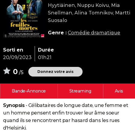
Hyytiäinen, Nuppu Koivu, Mia
City break
Voyage de noces
Climat
Destinations
Voyage nature
Forum
+
PHOTO
Snellman, Alina Tomnikov, Martti
GUIDES D'ACHAT
Suosalo
BONS PLANS
Genre :
Comédie dramatique
CARTE DE VOEUX
Sorti en
Durée
Carte Bonne année
Carte Pâques
Carte de Noël
Carte Saint-Valentin
Carte d'anniversaire
DICTIONNAIRE
20/09/2023
01h21
Biographies
Expressions
Dictionnaire
Citations
Proverbes
PROGRAMME TV
0
Donnez votre avis
/5
COPAINS D'AVANT
Bande-Annonce
Streaming
Avis
Se connecter
Collèges
Universités
Service militaire
S'inscrire
Lycées
Primaires
Entreprises
Avis de recherche
AVIS DE DÉCÈS
Synopsis
- Célibataires de longue date, une femme et
FORUM
un homme pensent enfin trouver leur âme soeur
Lifestyle
Sport
Television
Cinema
Bricolage
Culture
Auto
Voyage
quand ils se rencontrent par hasard dans les rues
d'Helsinki.