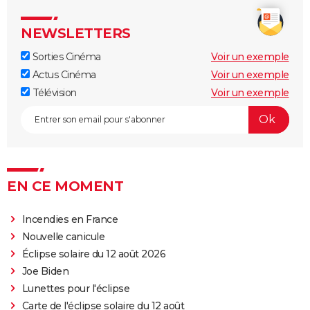
Captain Fantastic : synopsis, casting, bande-
annonce, streaming, avis...
NEWSLETTERS
Le Fabuleux Destin d'Amélie Poulain : synopsis,
casting, bande-annonce, streaming...
Sorties Cinéma
Voir un exemple
Actus Cinéma
Voir un exemple
Les goûts et les couleurs
Télévision
Voir un exemple
Kinds of Kindness : notre critique du dernier film de
Yorgos Lanthimos
May December
The Truman Show
Breakfast Club : synopsis, casting, streaming, avis...
EN CE MOMENT
Big Fish
Lost in Translation : synopsis, casting, bande-
Incendies en France
annonce, streaming, avis...
Nouvelle canicule
Éclipse solaire du 12 août 2026
Juno
Joe Biden
Rémi sans famille : bande-annonce et date de sortie
Lunettes pour l'éclipse
du film
Carte de l'éclipse solaire du 12 août