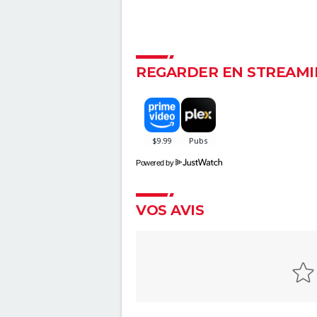
Fahrenheit 9/11
Bowling for Columbine
Une Vérité qui dérange
Faites le mur !
REGARDER EN STREAMI
Le Chagrin et la Pitié
Microcosmos, le peuple de l'h
Powered by
VOS AVIS