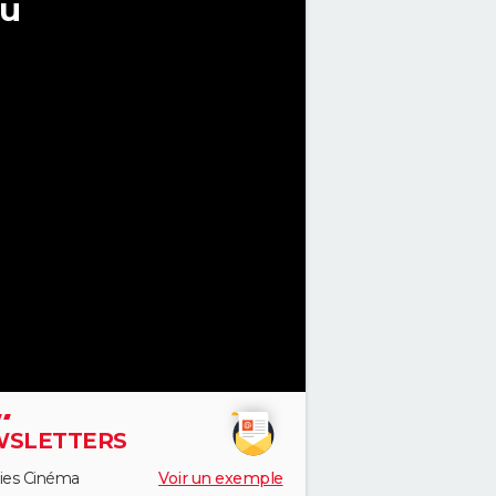
au
SLETTERS
ies Cinéma
Voir un exemple