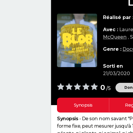
L
Réalisé par 
Avec :
Laure
McQueen
, 
Genre :
Doc
Sorti en
21/03/2020
0
Donn
/5
Synopsis
Reg
Synopsis
- De son nom savant "Ph
forme fixe, peut mesurer jusqu'à