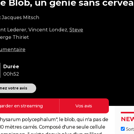
e Blob, un génie sans cerve
:
Jacques Mitsch
nt Lederer, Vincent Londez,
Steve
Serge Thiriet
umentaire
Durée
00h52
ez votre avis
arder en
streaming
Vos
avis
NEW
ysarum polycephalum", le blob, qui n'a pas de
 10 mètres carrés. Composé d'une seule cellule
Sort