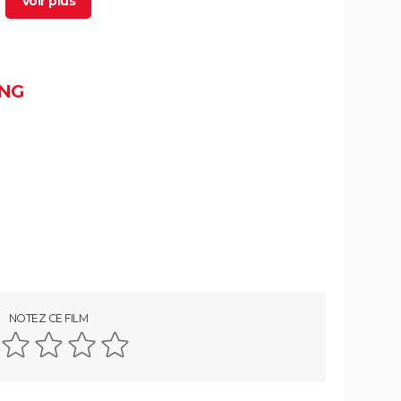
La Planète bleue
Citizenfour
Inside Job
Super Size Me
NG
Salam
erbe
Lost in la Mancha
NOTEZ CE FILM