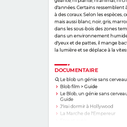
géante, ni plante, ni animal, ni c
d'années. Certains ressemblent à
à des coraux. Selon les espèces, 
mais aussi blanc, noir, gris, mar
dans les sous-bois des zones temp
dans un environnement humide.
d'yeux et de pattes, il mange bac
la lumière et se déplace à la vite
DOCUMENTAIRE
Le blob un génie sans cerveau
Blob film
> Guide
Le Blob, un génie sans cervea
Guide
J'irai dormir à Hollywood
La Marche de l'Empereur
Etre et avoir