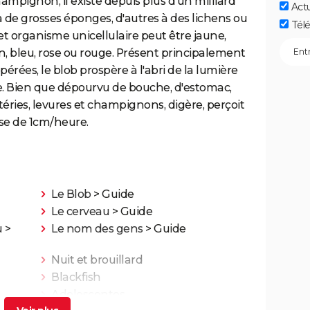
hampignon, il existe depuis plus d'un milliard
Act
 de grosses éponges, d'autres à des lichens ou
Télé
cet organisme unicellulaire peut être jaune,
ron, bleu, rose ou rouge. Présent principalement
érées, le blob prospère à l'abri de la lumière
 Bien que dépourvu de bouche, d'estomac,
téries, levures et champignons, digère, perçoit
sse de 1cm/heure.
Le Blob
> Guide
Le cerveau
> Guide
u
>
Le nom des gens
> Guide
Nuit et brouillard
Blackfish
Adolescentes