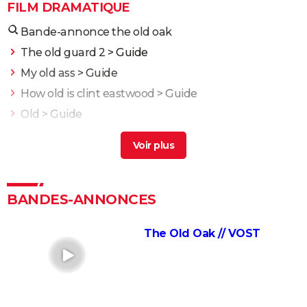
FILM DRAMATIQUE
Bande-annonce the old oak
The old guard 2
> Guide
My old ass
> Guide
How old is clint eastwood
> Guide
Old
> Guide
Old boy
> Guide
L'Odyssée : "chef d'oeuvre épique", "expérience
brute"... Les critiques sont unanimes
L'Etranger : que vaut l'adaptation du roman d'Albert
BANDES-ANNONCES
Camus par François Ozon ? L'avis des critiques
Anatomie d'une chute : Sandra a-t-elle vraiment tué
The Old Oak // VOST
son mari ? Ce qu'en dit la réalisatrice Justine Triet
Les Evadés : synopsis, histoire vraie, casting,
streaming, avis...
Voyage au bout de l'enfer