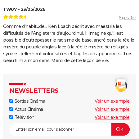
Les Passagers de la nuit
TW07 - 23/05/2026
"Babylon" : critiques, séances, avis, casting,
Signaler
streaming, bande-annonce...
Comme d’habitude… Ken Loach décrit avec maestria les
Rocky
difficultés de l’Angleterre d’aujourd’hui. Il imagine qu’il est
possible d’outrepasser le racisme de base, ancré dans la réelle
La chambre d'à côté : faut-il voir le dernier Pedro
misère du peuple anglais face à la réelle misère de réfugiés
Almodóvar ? Ce qu'en disent les critiques presse
syriens, tellement vulnérables et fragiles en apparence… Très
The Whale
beau film à mon sens. Merci de cette leçon de vie.
Le Comte de Monte-Cristo : le film avec Pierre Niney
est-il inspiré d'une histoire vraie ?
Juré n°2 : s'agit-il (véritablement) du dernier film de
NEWSLETTERS
Clint Eastwood ?
Sorties Cinéma
Voir un exemple
Le Parrain
Actus Cinéma
Voir un exemple
Il était une fois en Amérique
Télévision
Voir un exemple
Peter von Kant
Nomadland : synopsis, casting, Oscars, photos,
streaming, avis...