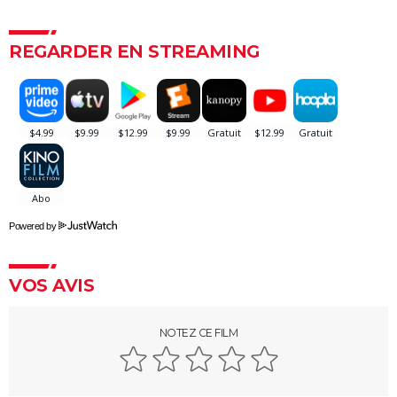
Benedetta : le film troublant avec Virginie Efira est-il
inspiré d'une histoire vraie ?
REGARDER EN STREAMING
Forrest Gump : une erreur se cache dans le film,
presque personne ne l'a remarquée
Borgo : intrigue, histoire vraie, casting, avis... Les infos
sur le film
"Sexy", "navrant"... "Babygirl", thriller érotique porté
par Nicole Kidman, divise les critiques
Titanic : "ça a été un cauchemar à tourner", Kate
Powered by
Winslet a un mauvais souvenir de cette scène
devenue culte
VOS AVIS
The Brutalist : la critique est unanime, voici pourquoi
il faut absolument voir ce film au cinéma
NOTEZ CE FILM
La Haine
The Father : synopsis, casting, critiques, bande-
annonce, seance, streaming...