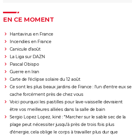
Sound of Metal
Slalom
EN CE MOMENT
Oh Canada : que vaut le film avec Richard Gere et
Jacob Elordi présenté au Festival de Cannes ?
Hantavirus en France
Incendies en France
Canicule d'août
La Liga sur DAZN
Pascal Obispo
Guerre en Iran
Carte de l'éclipse solaire du 12 août
Ce sont les plus beaux jardins de France : l'un d'entre eux se
cache forcément près de chez vous
Voici pourquoi les pastilles pour lave-vaisselle devraient
être vos meilleures alliées dans la salle de bain
Sergio Lopez Lopez, kiné : "Marcher sur le sable sec de la
plage peut nécessiter jusqu'à près de trois fois plus
d'énergie, cela oblige le corps à travailler plus dur que