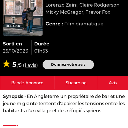
Lorenzo Zaini, Claire Rodgerson,
City break
Voyage de noces
Climat
Destinations
Voyage nature
Forum
+
PHOTO
Micky McGregor, Trevor Fox
GUIDES D'ACHAT
Genre :
Film dramatique
BONS PLANS
CARTE DE VOEUX
Sorti en
Durée
25/10/2023
01h53
Carte Bonne année
Carte Pâques
Carte de Noël
Carte Saint-Valentin
Carte d'anniversaire
DICTIONNAIRE
5
Biographies
Expressions
Dictionnaire
Citations
Proverbes
Donnez votre avis
/5
(
1 avis
)
PROGRAMME TV
COPAINS D'AVANT
Bande-Annonce
Streaming
Avis
Se connecter
Collèges
Universités
Service militaire
S'inscrire
Lycées
Primaires
Entreprises
Avis de recherche
AVIS DE DÉCÈS
Synopsis
- En Angleterre, un propriétaire de bar et une
FORUM
jeune migrante tentent d'apaiser les tensions entre les
Lifestyle
Sport
Television
Cinema
Bricolage
Culture
Auto
Voyage
habitants d'un village et des réfugiés syriens.