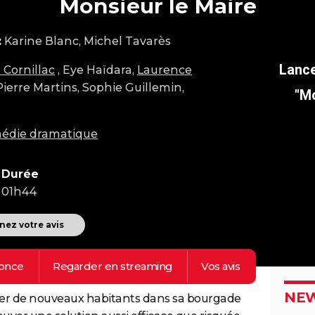
Monsieur le Maire
:
Karine Blanc, Michel Tavarès
s Cornillac
, Eye Haïdara,
Laurence
Pierre Martins, Sophie Guillemin,
"Mo
édie dramatique
Durée
01h44
ez votre avis
once
Regarder en
streaming
Vos
avis
NEW
ttirer de nouveaux habitants dans sa bourgade