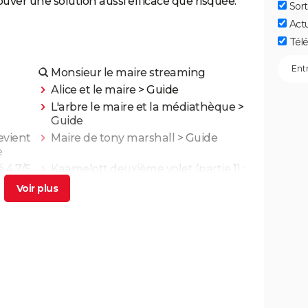
ouver une solution aussi efficace que risquée.
Sort
Act
Télé
Monsieur le maire streaming
Alice et le maire
> Guide
L'arbre le maire et la médiathèque
>
Guide
evient
Maire de tony marshall
> Guide
e
 4,7/5,
Kaamelott deuxième volet (partie 1) :
 film
quand voir la partie 2 au cinéma ?
ande-
Asteroid City : critiques, séances,
..
streaming, bande-annonce, casting,
avis...
g,
Un triomphe
gue...
Little Miss Sunshine