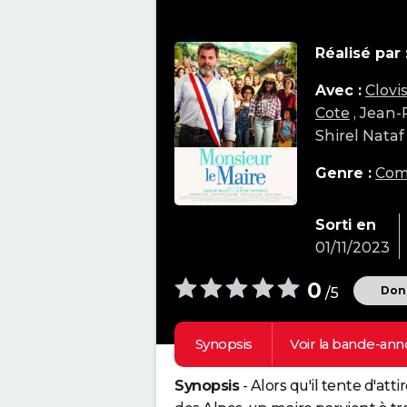
Réalisé par 
Avec :
Clovi
Cote
, Jean-
Shirel Nataf
Genre :
Com
Sorti en
01/11/2023
0
Donn
/5
Synopsis
Voir la
bande-ann
Synopsis
- Alors qu'il tente d'a