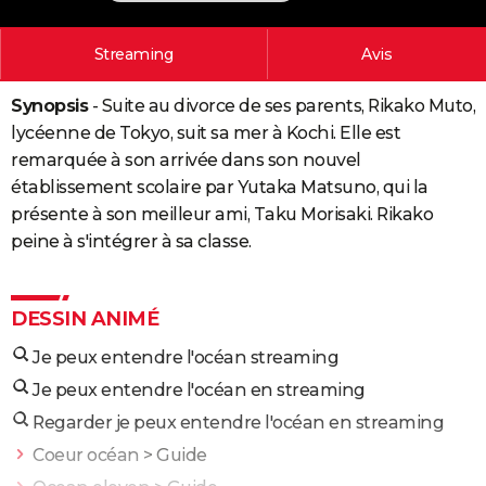
City break
Voyage de noces
Climat
Destinations
Voyage nature
Forum
+
PHOTO
Streaming
Avis
GUIDES D'ACHAT
Synopsis
- Suite au divorce de ses parents, Rikako Muto,
BONS PLANS
lycéenne de Tokyo, suit sa mer à Kochi. Elle est
CARTE DE VOEUX
remarquée à son arrivée dans son nouvel
établissement scolaire par Yutaka Matsuno, qui la
Carte Bonne année
Carte Pâques
Carte de Noël
Carte Saint-Valentin
Carte d'anniversaire
DICTIONNAIRE
présente à son meilleur ami, Taku Morisaki. Rikako
peine à s'intégrer à sa classe.
Biographies
Expressions
Dictionnaire
Citations
Proverbes
PROGRAMME TV
COPAINS D'AVANT
DESSIN ANIMÉ
Se connecter
Collèges
Universités
Service militaire
S'inscrire
Lycées
Primaires
Entreprises
Avis de recherche
AVIS DE DÉCÈS
Je peux entendre l'océan streaming
FORUM
Je peux entendre l'océan en streaming
Lifestyle
Sport
Television
Cinema
Bricolage
Culture
Auto
Voyage
Regarder je peux entendre l'océan en streaming
Coeur océan
> Guide