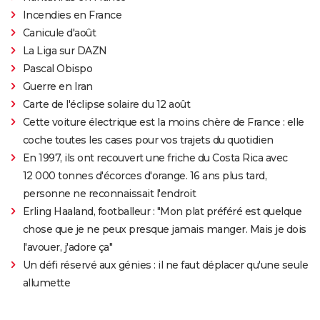
Zootopie : synopsis, casting, bande-annonce, photos,
Incendies en France
streaming, avis...
Canicule d'août
La Liga sur DAZN
L'Âge de glace
Pascal Obispo
Akira
Guerre en Iran
Encanto : critiques, bande-annonce, seances,
Carte de l'éclipse solaire du 12 août
streaming...
Cette voiture électrique est la moins chère de France : elle
Luca : synopsis, casting, bande-annonce, streaming,
coche toutes les cases pour vos trajets du quotidien
Disney+, interview, DVD...
En 1997, ils ont recouvert une friche du Costa Rica avec
Soul : synopsis, voix françaises, bande-annonce,
12 000 tonnes d'écorces d'orange. 16 ans plus tard,
streaming...
personne ne reconnaissait l'endroit
Erling Haaland, footballeur : "Mon plat préféré est quelque
Le Géant de fer
chose que je ne peux presque jamais manger. Mais je dois
Les Minions 2 : âge, casting, vf, critiques, bande-
l'avouer, j'adore ça"
annonce, avis...
Un défi réservé aux génies : il ne faut déplacer qu'une seule
Buzz l'éclair : à partir de quel âge voir le spin-off de
allumette
Toy Story ?
Wall-E