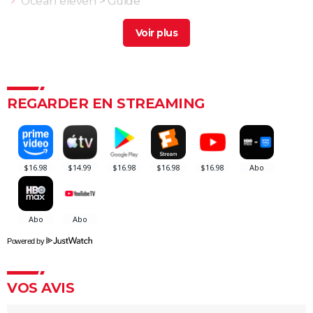
Ocean eleven
> Guide
Ocean twelve
> Guide
Ocean gate
> Guide
Aussi profond que l'océan
> Guide
Dragons 3 : verra-t-on un jour une suite en dessin
REGARDER EN STREAMING
animé ? Le réalisateur donne son avis
Zootopie 2 : à partir de quel âge voir le film Disney de
fin d'année ?
Super Mario Bros, le film : ce n'est pas le premier film
Mario, tout le monde a oublié cet échec sorti il y a
33 ans
Le garçon et le héron : synopsis, casting, séances,
streaming... Tout sur le film Hayao Miyazaki
Powered by
Super Mario Galaxy, le film : on nous prend pour des
idiots (critique)
VOS AVIS
Toy Story 5 : Pixar signe une jolie ode à l'imagination
des enfants, notre critique