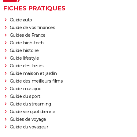
Toy Story 4 : une suite à voir ? Les critiques
FICHES PRATIQUES
La Reine des neiges 2 : synopsis, critiques, chansons...
Guide auto
tout sur le dessin-animé
Guide de vos finances
Spider-Man Beyond the Spider-Verse : mauvaise
Guides de France
nouvelle pour les fans, l'attente sera encore longue
Guide high-tech
Princesse Mononoké
Guide histoire
Guide lifestyle
Les Bad Guys
Guide des loisirs
Raya et le dernier dragon : dans les coulisses du film
Guide maison et jardin
Disney
Guide des meilleurs films
Guide musique
Guide du sport
Guide du streaming
Guide vie quotidienne
Guides de voyage
Guide du voyageur