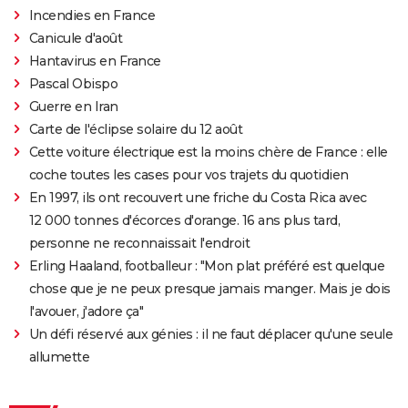
Incendies en France
Nomadland : synopsis, casting, Oscars, photos,
Canicule d'août
streaming, avis...
Hantavirus en France
Sound of Metal
Pascal Obispo
Slalom
Guerre en Iran
Oh Canada : que vaut le film avec Richard Gere et
Carte de l'éclipse solaire du 12 août
Jacob Elordi présenté au Festival de Cannes ?
Cette voiture électrique est la moins chère de France : elle
coche toutes les cases pour vos trajets du quotidien
En 1997, ils ont recouvert une friche du Costa Rica avec
12 000 tonnes d'écorces d'orange. 16 ans plus tard,
personne ne reconnaissait l'endroit
Erling Haaland, footballeur : "Mon plat préféré est quelque
chose que je ne peux presque jamais manger. Mais je dois
l'avouer, j'adore ça"
Un défi réservé aux génies : il ne faut déplacer qu'une seule
allumette