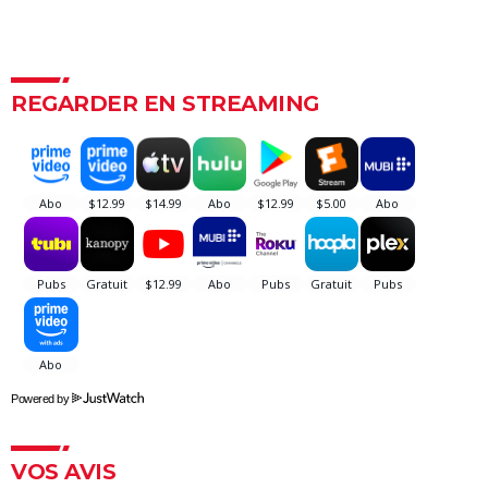
streaming, avis...
Voyage au bout de l'enfer
Benedetta : le film troublant avec Virginie Efira est-il
REGARDER EN STREAMING
inspiré d'une histoire vraie ?
Forrest Gump : une erreur se cache dans le film,
presque personne ne l'a remarquée
Borgo : intrigue, histoire vraie, casting, avis... Les infos
sur le film
"Sexy", "navrant"... "Babygirl", thriller érotique porté
par Nicole Kidman, divise les critiques
Titanic : "ça a été un cauchemar à tourner", Kate
Winslet a un mauvais souvenir de cette scène
devenue culte
Powered by
The Brutalist : la critique est unanime, voici pourquoi
il faut absolument voir ce film au cinéma
VOS AVIS
La Haine