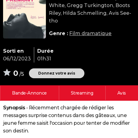
White, Gregg Turkington, Boots
City break
Voyage de noces
Climat
Destinations
Voyage nature
Forum
+
PHOTO
Riley, Hilda Schmelling, Avis See-
GUIDES D'ACHAT
tho
BONS PLANS
Genre :
Film dramatique
CARTE DE VOEUX
Sorti en
Durée
Carte Bonne année
Carte Pâques
Carte de Noël
Carte Saint-Valentin
Carte d'anniversaire
DICTIONNAIRE
06/12/2023
01h31
Biographies
Expressions
Dictionnaire
Citations
Proverbes
PROGRAMME TV
0
Donnez votre avis
/5
COPAINS D'AVANT
Bande-Annonce
Streaming
Avis
Se connecter
Collèges
Universités
Service militaire
S'inscrire
Lycées
Primaires
Entreprises
Avis de recherche
AVIS DE DÉCÈS
Synopsis
- Récemment chargée de rédiger les
FORUM
messages surprise contenus dans des gâteaux, une
Lifestyle
Sport
Television
Cinema
Bricolage
Culture
Auto
Voyage
jeune femme saisit l'occasion pour tenter de modifier
son destin.