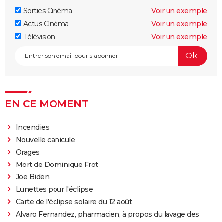
Sorties Cinéma
Voir un exemple
Little Miss Sunshine
Actus Cinéma
Voir un exemple
The Phoenician Scheme : faut-il voir le dernier Wes
Télévision
Voir un exemple
Anderson ? Notre critique
Billy Elliot
En roue libre
"Pauvres créatures" : de quoi parle ce film étrange
avec Emma Stone ?
EN CE MOMENT
Captain Fantastic : synopsis, casting, bande-
annonce, streaming, avis...
Incendies
Le Fabuleux Destin d'Amélie Poulain : synopsis,
Nouvelle canicule
casting, bande-annonce, streaming...
Orages
Mort de Dominique Frot
Les goûts et les couleurs
Joe Biden
Kinds of Kindness : notre critique du dernier film de
Lunettes pour l'éclipse
Yorgos Lanthimos
Carte de l'éclipse solaire du 12 août
May December
Alvaro Fernandez, pharmacien, à propos du lavage des