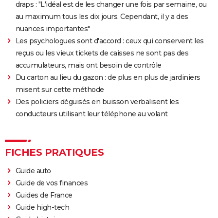
The Truman Show
draps : "L'idéal est de les changer une fois par semaine, ou
Breakfast Club : synopsis, casting, streaming, avis...
au maximum tous les dix jours. Cependant, il y a des
nuances importantes"
Big Fish
Les psychologues sont d'accord : ceux qui conservent les
Lost in Translation : synopsis, casting, bande-
reçus ou les vieux tickets de caisses ne sont pas des
annonce, streaming, avis...
accumulateurs, mais ont besoin de contrôle
Juno
Du carton au lieu du gazon : de plus en plus de jardiniers
Rémi sans famille : bande-annonce et date de sortie
misent sur cette méthode
du film
Des policiers déguisés en buisson verbalisent les
conducteurs utilisant leur téléphone au volant
FICHES PRATIQUES
Guide auto
Guide de vos finances
Guides de France
Guide high-tech