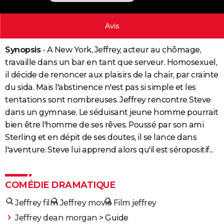
City break
Voyage de noces
Climat
Destinations
Voyage nature
Forum
+
PHOTO
Avis
GUIDES D'ACHAT
Synopsis
- A New York, Jeffrey, acteur au chômage,
BONS PLANS
travaille dans un bar en tant que serveur. Homosexuel,
CARTE DE VOEUX
il décide de renoncer aux plaisirs de la chair, par crainte
du sida. Mais l'abstinence n'est pas si simple et les
Carte Bonne année
Carte Pâques
Carte de Noël
Carte Saint-Valentin
Carte d'anniversaire
DICTIONNAIRE
tentations sont nombreuses. Jeffrey rencontre Steve
Biographies
Expressions
Dictionnaire
Citations
Proverbes
dans un gymnase. Le séduisant jeune homme pourrait
PROGRAMME TV
bien être l'homme de ses rêves. Poussé par son ami
COPAINS D'AVANT
Sterling et en dépit de ses doutes, il se lance dans
l'aventure. Steve lui apprend alors qu'il est séropositif...
Se connecter
Collèges
Universités
Service militaire
S'inscrire
Lycées
Primaires
Entreprises
Avis de recherche
AVIS DE DÉCÈS
FORUM
COMÉDIE DRAMATIQUE
Lifestyle
Sport
Television
Cinema
Bricolage
Culture
Auto
Voyage
Jeffrey film
Jeffrey movie
Film jeffrey
Jeffrey dean morgan
> Guide