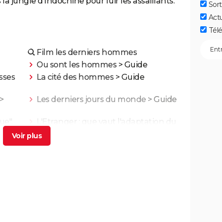
la jungle d'Indochine pour fuir les assaillants.
Sort
Act
Télé
Film les derniers hommes
Ou sont les hommes
> Guide
sses
La cité des hommes
> Guide
>
Les derniers jours du monde
> Guide
ue",
L'Etranger : que vaut l'adaptation du
ues
roman d'Albert Camus par François
Ozon ? L'avis des critiques
 a-t-
Les Evadés : synopsis, histoire vraie,
e
casting, streaming, avis...
 Triet
Benedetta : le film troublant avec
Virginie Efira est-il inspiré d'une
histoire vraie ?
cache
Borgo : intrigue, histoire vraie, casting,