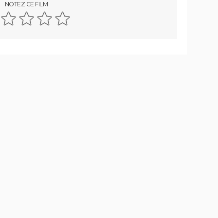
NOTEZ CE FILM
Il était une fois en Amérique
Nomadland : synopsis, casting,
Oscars, photos, streaming, avis...
Slalom
vec
s ?