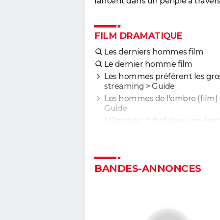
lancent dans un périple à travers 
FILM DRAMATIQUE
Les derniers hommes film
Le dernier homme film
Les hommes préfèrent les gro
streaming
> Guide
Les hommes de l'ombre (film)
Guide
L'Odyssée : "chef d'oeuvre épiq
"expérience brute"... Les critiq
sont unanimes
Anatomie d'une chute : Sandra
elle vraiment tué son mari ? C
BANDES-ANNONCES
qu'en dit la réalisatrice Justine
Voyage au bout de l'enfer
Forrest Gump : une erreur se 