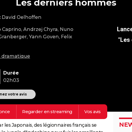
Les derniers hommes
:
David Oelhoffen
 Caprino, Andrzej Chyra, Nuno
 Granberger, Yann Goven, Felix
"Les
m dramatique
Durée
02h03
ez votre avis
once
Regarder en
streaming
Vos
avis
NEW
r les Japonais, des légionnaires français se