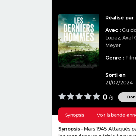
Réalisé par 
Avec :
Guido
Lopez, Axel
Meyer
Genre :
Fil
Sorti en
21/02/2024
0
Donn
/5
Synopsis
Voir la
bande-ann
Synopsis
- Mars 1945. Attaqués pa