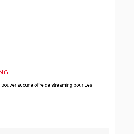
 ne l'a
avis... Les infos sur le film
riller
Titanic : "ça a été un cauchemar à
man,
tourner", Kate Winslet a un mauvais
souvenir de cette scène devenue
culte
La Haine
néma
Les Passagers de la nuit
nce,
NG
vis,
Rocky
r le
The Whale
 qu'en
film
Juré n°2 : s'agit-il (véritablement) du
 d'une
dernier film de Clint Eastwood ?