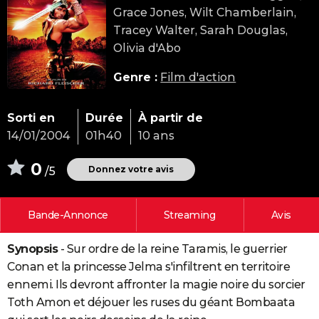
Grace Jones, Wilt Chamberlain,
City break
Voyage de noces
Climat
Destinations
Voyage nature
Forum
+
PHOTO
Tracey Walter, Sarah Douglas,
GUIDES D'ACHAT
Olivia d'Abo
BONS PLANS
Genre :
Film d'action
CARTE DE VOEUX
Sorti en
Durée
À partir de
Carte Bonne année
Carte Pâques
Carte de Noël
Carte Saint-Valentin
Carte d'anniversaire
DICTIONNAIRE
14/01/2004
01h40
10 ans
Biographies
Expressions
Dictionnaire
Citations
Proverbes
PROGRAMME TV
0
Donnez votre avis
/5
COPAINS D'AVANT
Bande-Annonce
Streaming
Avis
Se connecter
Collèges
Universités
Service militaire
S'inscrire
Lycées
Primaires
Entreprises
Avis de recherche
AVIS DE DÉCÈS
Synopsis
- Sur ordre de la reine Taramis, le guerrier
FORUM
Conan et la princesse Jelma s'infiltrent en territoire
Lifestyle
Sport
Television
Cinema
Bricolage
Culture
Auto
Voyage
ennemi. Ils devront affronter la magie noire du sorcier
Toth Amon et déjouer les ruses du géant Bombaata