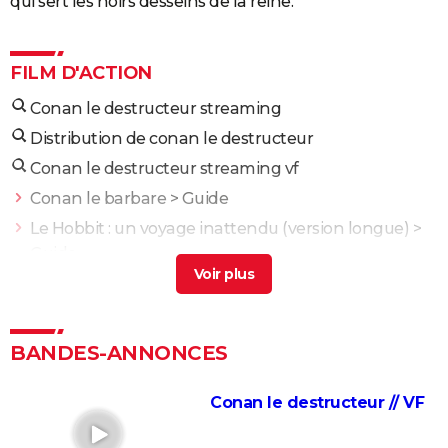
qui sert les noirs desseins de la reine.
FILM D'ACTION
Conan le destructeur streaming
Distribution de conan le destructeur
Conan le destructeur streaming vf
Conan le barbare
> Guide
Le Hobbit : un voyage inattendu (version longue)
>
Guide
À Contre-Sens 3 : est-ce vraiment la fin de la
franchise de Prime Video ?
> Guide
Yoroï : peut-on voir le film si on ne connaît pas la
BANDES-ANNONCES
musique d'Orelsan ?
> Accueil - Film d'action
Le destructeur
> Accueil - Film d'action
Conan le destructeur // VF
Fast and Furious 10 : séances, bande-annonce,