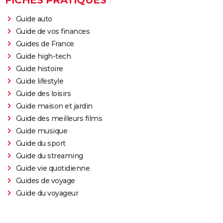
coup ? Les critiques sont (presque) unanimes
Mad Max Fury Road : synopsis, casting, bande-
Guide auto
annonce, streaming, avis...
Guide de vos finances
John Wick 4 : casting, avis, critiques, suite, séances,
Guides de France
streaming...
Guide high-tech
Guide histoire
Black Panther 2 : de quoi est mort l'acteur Chadwick
Guide lifestyle
Boseman ?
Guide des loisirs
Furiosa : que vaut le prequel de "Mad Max Fury
Guide maison et jardin
Road" ? Notre critique
Guide des meilleurs films
The Batman : intrigue, casting, avis, streaming,
Guide musique
bande-annonce...
Guide du sport
Piège de cristal
Guide du streaming
Batman v Superman : le crossover de super-héros a-
Guide vie quotidienne
t-il une suite ?
Guides de voyage
Guide du voyageur
Morbius : y a-t-il une scène post-générique à la fin du
film ?
Spider-Man No Way Home : où voir le film en VOD