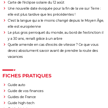
Carte de l'éclipse solaire du 12 août
Nomadland : synopsis, casting, Oscars, photos,
Une nouvelle date évoquée pour la fin de la vie sur Terre :
streaming, avis...
elle est plus tardive que les précédentes !
Sound of Metal
C'est la langue qui a le moins changé depuis le Moyen Âge,
elle est européenne
Slalom
Le plus gros perroquet du monde, au bord de l'extinction il
Oh Canada : que vaut le film avec Richard Gere et
y a 30 ans, renaît grâce à un arbre
Jacob Elordi présenté au Festival de Cannes ?
Quelle amende en cas d'excès de vitesse ? Ce que vous
devez absolument savoir avant de prendre la route des
vacances
FICHES PRATIQUES
Guide auto
Guide de vos finances
Guides de France
Guide high-tech