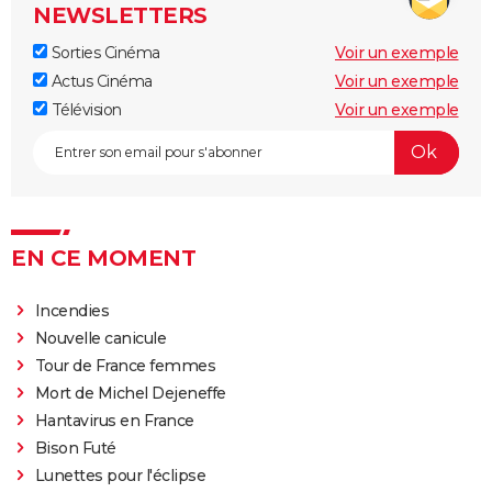
NEWSLETTERS
The Father : synopsis, casting, critiques, bande-
annonce, seance, streaming...
Sorties Cinéma
Voir un exemple
Actus Cinéma
Voir un exemple
Les Passagers de la nuit
Télévision
Voir un exemple
"Babylon" : critiques, séances, avis, casting,
streaming, bande-annonce...
Rocky
La chambre d'à côté : faut-il voir le dernier Pedro
Almodóvar ? Ce qu'en disent les critiques presse
EN CE MOMENT
The Whale
Le Comte de Monte-Cristo : le film avec Pierre Niney
Incendies
est-il inspiré d'une histoire vraie ?
Nouvelle canicule
Juré n°2 : s'agit-il (véritablement) du dernier film de
Tour de France femmes
Clint Eastwood ?
Mort de Michel Dejeneffe
Hantavirus en France
Le Parrain
Bison Futé
Il était une fois en Amérique
Lunettes pour l'éclipse
Peter von Kant