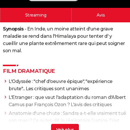
City break
Voyage de noces
Climat
Destinations
Voyage nature
Forum
+
PHOTO
Streaming
Avis
GUIDES D'ACHAT
Synopsis
- En Inde, un moine atteint d'une grave
BONS PLANS
maladie se rend dans l'Himalaya pour tenter d' y
CARTE DE VOEUX
cueillir une plante extrêmement rare qui peut soigner
son mal.
Carte Bonne année
Carte Pâques
Carte de Noël
Carte Saint-Valentin
Carte d'anniversaire
DICTIONNAIRE
Biographies
Expressions
Dictionnaire
Citations
Proverbes
PROGRAMME TV
FILM DRAMATIQUE
COPAINS D'AVANT
L'Odyssée : "chef d'oeuvre épique", "expérience
Se connecter
Collèges
Universités
Service militaire
S'inscrire
Lycées
Primaires
Entreprises
Avis de recherche
brute"... Les critiques sont unanimes
AVIS DE DÉCÈS
L'Etranger : que vaut l'adaptation du roman d'Albert
FORUM
Camus par François Ozon ? L'avis des critiques
Lifestyle
Sport
Television
Cinema
Bricolage
Culture
Auto
Voyage
Anatomie d'une chute : Sandra a-t-elle vraiment tué
son mari ? Ce qu'en dit la réalisatrice Justine Triet
Les Evadés : synopsis, histoire vraie, casting,