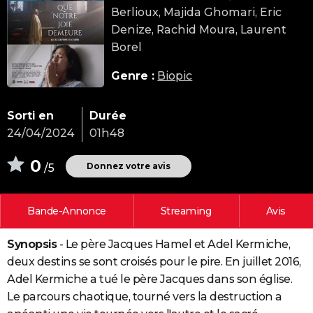
Berlioux, Majida Ghomari, Eric
City break
Voyage de noces
Climat
Destinations
Voyage nature
Forum
+
PHOTO
Denize, Rachid Moura, Laurent
GUIDES D'ACHAT
Borel
BONS PLANS
Genre :
Biopic
CARTE DE VOEUX
Sorti en
Durée
Carte Bonne année
Carte Pâques
Carte de Noël
Carte Saint-Valentin
Carte d'anniversaire
DICTIONNAIRE
24/04/2024
01h48
Biographies
Expressions
Dictionnaire
Citations
Proverbes
PROGRAMME TV
0
Donnez votre avis
/5
COPAINS D'AVANT
Bande-Annonce
Streaming
Avis
Se connecter
Collèges
Universités
Service militaire
S'inscrire
Lycées
Primaires
Entreprises
Avis de recherche
AVIS DE DÉCÈS
Synopsis
- Le père Jacques Hamel et Adel Kermiche,
FORUM
deux destins se sont croisés pour le pire. En juillet 2016,
Lifestyle
Sport
Television
Cinema
Bricolage
Culture
Auto
Voyage
Adel Kermiche a tué le père Jacques dans son église.
Le parcours chaotique, tourné vers la destruction a