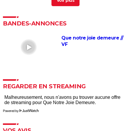
Enemy : que signifie la fin du film ? Tentative
d'explication
> Guide
XXL
> Guide
BANDES-ANNONCES
La Môme : "Quel choc !" Est-ce Marion Cotillard qui
chante dans le film ?
Que notre joie demeure //
Bob Marley : One Love
VF
House of Gucci : "C'est honteux..." La famille est
montée au créneau contre le film de Ridley Scott
Le Loup de Wall Street
Monsieur Aznavour : "hommage superbe" ou
"navrant numéro d'imitation".... Faut-il voir le biopic
REGARDER EN STREAMING
porté par Tahar Rahim ?
Rocketman : Taron Egerton a-t-il vraiment chanté
dans le biopic sur Elton John ?
Powered by
Le Discours d'un roi
De Gaulle : le film avec Lambert Wilson est-il
VOS AVIS