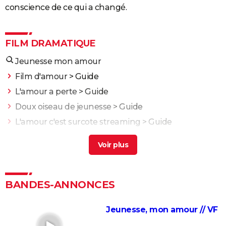
conscience de ce qui a changé.
FILM DRAMATIQUE
Jeunesse mon amour
Film d'amour
> Guide
L'amour a perte
> Guide
Doux oiseau de jeunesse
> Guide
L'amour c'est surcote streaming
> Guide
Amour et amnesie
> Guide
L'Odyssée : "chef d'oeuvre épique", "expérience
brute"... Les critiques sont unanimes
L'Etranger : que vaut l'adaptation du roman d'Albert
BANDES-ANNONCES
Camus par François Ozon ? L'avis des critiques
Anatomie d'une chute : Sandra a-t-elle vraiment tué
Jeunesse, mon amour // VF
son mari ? Ce qu'en dit la réalisatrice Justine Triet