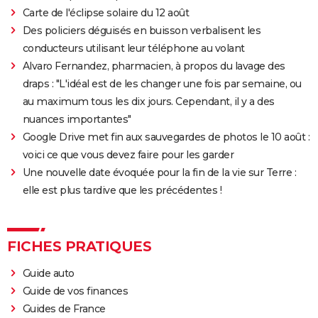
Peter von Kant
Carte de l'éclipse solaire du 12 août
Des policiers déguisés en buisson verbalisent les
Nomadland : synopsis, casting, Oscars, photos,
conducteurs utilisant leur téléphone au volant
streaming, avis...
Alvaro Fernandez, pharmacien, à propos du lavage des
Sound of Metal
draps : "L'idéal est de les changer une fois par semaine, ou
Slalom
au maximum tous les dix jours. Cependant, il y a des
Oh Canada : que vaut le film avec Richard Gere et
nuances importantes"
Jacob Elordi présenté au Festival de Cannes ?
Google Drive met fin aux sauvegardes de photos le 10 août :
voici ce que vous devez faire pour les garder
Une nouvelle date évoquée pour la fin de la vie sur Terre :
elle est plus tardive que les précédentes !
FICHES PRATIQUES
Guide auto
Guide de vos finances
Guides de France