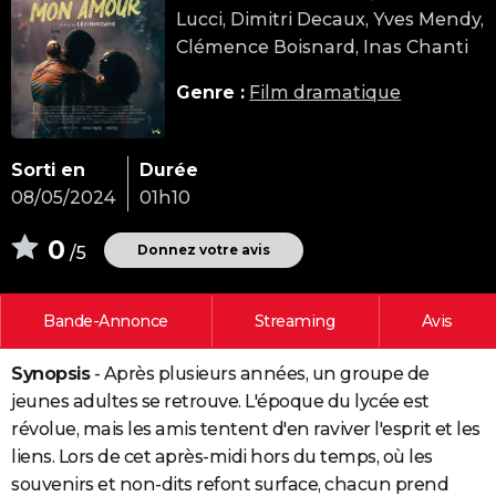
Lucci, Dimitri Decaux, Yves Mendy,
City break
Voyage de noces
Climat
Destinations
Voyage nature
Forum
+
PHOTO
Clémence Boisnard, Inas Chanti
GUIDES D'ACHAT
Genre :
Film dramatique
BONS PLANS
CARTE DE VOEUX
Sorti en
Durée
08/05/2024
01h10
Carte Bonne année
Carte Pâques
Carte de Noël
Carte Saint-Valentin
Carte d'anniversaire
DICTIONNAIRE
0
Biographies
Expressions
Dictionnaire
Citations
Proverbes
Donnez votre avis
/5
PROGRAMME TV
COPAINS D'AVANT
Bande-Annonce
Streaming
Avis
Se connecter
Collèges
Universités
Service militaire
S'inscrire
Lycées
Primaires
Entreprises
Avis de recherche
AVIS DE DÉCÈS
Synopsis
- Après plusieurs années, un groupe de
FORUM
jeunes adultes se retrouve. L'époque du lycée est
Lifestyle
Sport
Television
Cinema
Bricolage
Culture
Auto
Voyage
révolue, mais les amis tentent d'en raviver l'esprit et les
liens. Lors de cet après-midi hors du temps, où les
souvenirs et non-dits refont surface, chacun prend