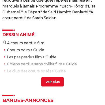
retrouvent parfois quelques repères mais restent
marqués à jamais. Programme : "Bach-Hông" d'Elsa
Duhamel, "Le Départ" de Saïd Hamich Benlarbi, "A
coeur perdu" de Sarah Saidan.
DESSIN ANIMÉ
A coeurs perdus film
Coeurs noirs
> Guide
Les pas perdus film
> Guide
Chiens perdus sans collier film
> Guide
Le club des cœurs brisés
> Guide
La cité des enfants perdus
> Guide
Dragons 3 : verra-t-on un jour une suite en dessin
animé ? Le réalisateur donne son avis
Zootopie 2 : à partir de quel âge voir le film Disney de
BANDES-ANNONCES
fin d'année ?