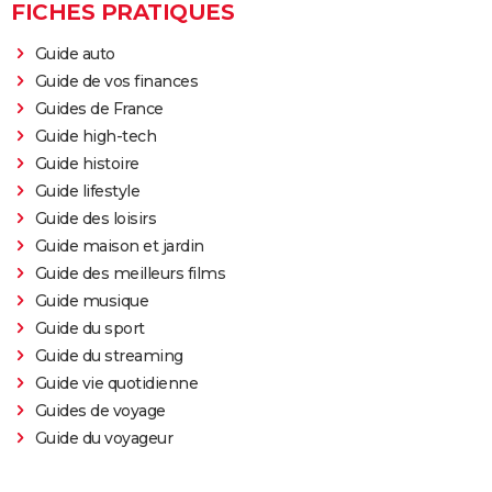
FICHES PRATIQUES
Raya et le dernier dragon : dans les coulisses du film
Disney
Guide auto
Guide de vos finances
Guides de France
Guide high-tech
Guide histoire
Guide lifestyle
Guide des loisirs
Guide maison et jardin
Guide des meilleurs films
Guide musique
Guide du sport
Guide du streaming
Guide vie quotidienne
Guides de voyage
Guide du voyageur