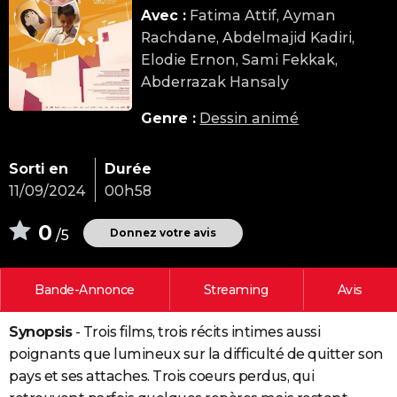
Avec :
Fatima Attif, Ayman
City break
Voyage de noces
Climat
Destinations
Voyage nature
Forum
+
PHOTO
Rachdane, Abdelmajid Kadiri,
GUIDES D'ACHAT
Elodie Ernon, Sami Fekkak,
Abderrazak Hansaly
BONS PLANS
Genre :
Dessin animé
CARTE DE VOEUX
Carte Bonne année
Carte Pâques
Carte de Noël
Carte Saint-Valentin
Carte d'anniversaire
DICTIONNAIRE
Sorti en
Durée
11/09/2024
00h58
Biographies
Expressions
Dictionnaire
Citations
Proverbes
PROGRAMME TV
0
Donnez votre avis
/5
COPAINS D'AVANT
Se connecter
Collèges
Universités
Service militaire
S'inscrire
Lycées
Primaires
Entreprises
Avis de recherche
AVIS DE DÉCÈS
Bande-Annonce
Streaming
Avis
FORUM
Synopsis
- Trois films, trois récits intimes aussi
Lifestyle
Sport
Television
Cinema
Bricolage
Culture
Auto
Voyage
poignants que lumineux sur la difficulté de quitter son
pays et ses attaches. Trois coeurs perdus, qui