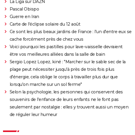
La Liga sur DAZN
Disney+, interview, DVD...
Pascal Obispo
Soul : synopsis, voix françaises, bande-annonce,
Guerre en Iran
streaming...
Carte de l'éclipse solaire du 12 août
Le Géant de fer
Ce sont les plus beaux jardins de France : l'un d'entre eux se
Les Minions 2 : âge, casting, vf, critiques, bande-
cache forcément près de chez vous
annonce, avis...
Voici pourquoi les pastilles pour lave-vaisselle devraient
Buzz l'éclair : à partir de quel âge voir le spin-off de
être vos meilleures alliées dans la salle de bain
Toy Story ?
Sergio Lopez Lopez, kiné : "Marcher sur le sable sec de la
plage peut nécessiter jusqu'à près de trois fois plus
Wall-E
d'énergie, cela oblige le corps à travailler plus dur que
Toy Story 4 : une suite à voir ? Les critiques
lorsqu'on marche sur un sol ferme"
La Reine des neiges 2 : synopsis, critiques, chansons...
Selon la psychologie, les personnes qui conservent des
tout sur le dessin-animé
souvenirs de l'enfance de leurs enfants ne le font pas
Spider-Man Beyond the Spider-Verse : mauvaise
seulement par nostalgie : elles y trouvent aussi un moyen
nouvelle pour les fans, l'attente sera encore longue
de réguler leur humeur
Princesse Mononoké
Les Bad Guys