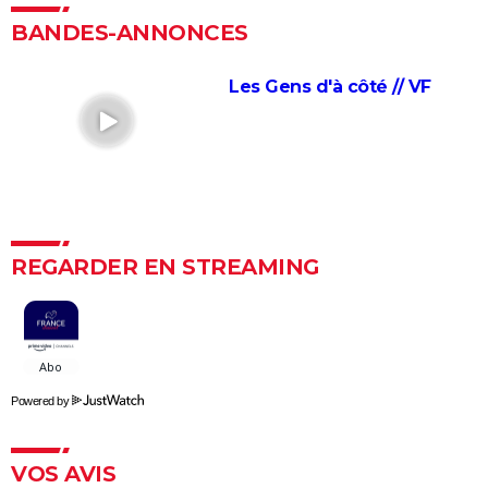
brute"... Les critiques sont unanimes
BANDES-ANNONCES
L'Etranger : que vaut l'adaptation du roman d'Albert
Camus par François Ozon ? L'avis des critiques
Les Gens d'à côté // VF
Anatomie d'une chute : Sandra a-t-elle vraiment tué
son mari ? Ce qu'en dit la réalisatrice Justine Triet
Les Evadés : synopsis, histoire vraie, casting,
streaming, avis...
Voyage au bout de l'enfer
REGARDER EN STREAMING
Benedetta : le film troublant avec Virginie Efira est-il
inspiré d'une histoire vraie ?
Forrest Gump : une erreur se cache dans le film,
presque personne ne l'a remarquée
Borgo : intrigue, histoire vraie, casting, avis... Les infos
Powered by
sur le film
"Sexy", "navrant"... "Babygirl", thriller érotique porté
VOS AVIS
par Nicole Kidman, divise les critiques