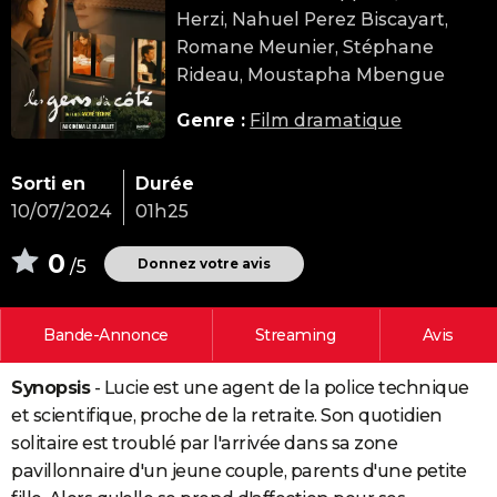
Herzi, Nahuel Perez Biscayart,
City break
Voyage de noces
Climat
Destinations
Voyage nature
Forum
+
PHOTO
Romane Meunier, Stéphane
GUIDES D'ACHAT
Rideau, Moustapha Mbengue
BONS PLANS
Genre :
Film dramatique
CARTE DE VOEUX
Sorti en
Durée
Carte Bonne année
Carte Pâques
Carte de Noël
Carte Saint-Valentin
Carte d'anniversaire
DICTIONNAIRE
10/07/2024
01h25
Biographies
Expressions
Dictionnaire
Citations
Proverbes
PROGRAMME TV
0
Donnez votre avis
/5
COPAINS D'AVANT
Bande-Annonce
Streaming
Avis
Se connecter
Collèges
Universités
Service militaire
S'inscrire
Lycées
Primaires
Entreprises
Avis de recherche
AVIS DE DÉCÈS
Synopsis
- Lucie est une agent de la police technique
FORUM
et scientifique, proche de la retraite. Son quotidien
Lifestyle
Sport
Television
Cinema
Bricolage
Culture
Auto
Voyage
solitaire est troublé par l'arrivée dans sa zone
pavillonnaire d'un jeune couple, parents d'une petite