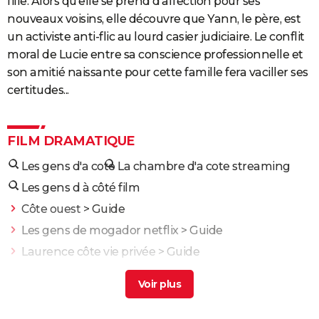
fille. Alors qu'elle se prend d'affection pour ses
nouveaux voisins, elle découvre que Yann, le père, est
un activiste anti-flic au lourd casier judiciaire. Le conflit
moral de Lucie entre sa conscience professionnelle et
son amitié naissante pour cette famille fera vaciller ses
certitudes...
FILM DRAMATIQUE
Les gens d'a cote
La chambre d'a cote streaming
Les gens d à côté film
Côte ouest
> Guide
Les gens de mogador netflix
> Guide
Laurence côte vie privée
> Guide
Le nom des gens
> Guide
De l'autre côté du périph
> Guide
L'Odyssée : "chef d'oeuvre épique", "expérience