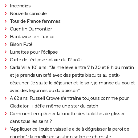
est-il inspiré d'une histoire vraie ?
Incendies
Juré n°2 : s'agit-il (véritablement) du dernier film de
Nouvelle canicule
Clint Eastwood ?
Tour de France femmes
Quentin Dumontier
Le Parrain
Hantavirus en France
Il était une fois en Amérique
Bison Futé
Peter von Kant
Lunettes pour l'éclipse
Nomadland : synopsis, casting, Oscars, photos,
Carte de l'éclipse solaire du 12 août
streaming, avis...
Carla Villa, 101 ans : "Je me lève entre 7 h 30 et 8 h du matin
Sound of Metal
et je prends un café avec des petits biscuits au petit-
déjeuner. Je saute le déjeuner et, le soir, je mange du poulet
Slalom
avec des légumes ou du poisson"
Oh Canada : que vaut le film avec Richard Gere et
À 62 ans, Russell Crowe s'entraîne toujours comme pour
Jacob Elordi présenté au Festival de Cannes ?
Gladiator : il défie même une star du catch
Comment empêcher la lunette des toilettes de glisser
dans tous les sens ?
"Appliquer ce liquide vaisselle aide à dégraisser la paroi de
douche" : la meilleure solution selon ce chimiste