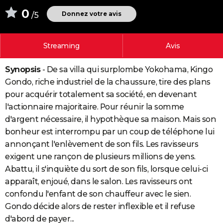
City break
Voyage de noces
Climat
Destinations
Voyage nature
Forum
+
0
PHOTO
Donnez votre avis
/5
GUIDES D'ACHAT
Streaming
Avis
BONS PLANS
Synopsis
- De sa villa qui surplombe Yokohama, Kingo
CARTE DE VOEUX
Gondo, riche industriel de la chaussure, tire des plans
Carte Bonne année
Carte Pâques
Carte de Noël
Carte Saint-Valentin
Carte d'anniversaire
DICTIONNAIRE
pour acquérir totalement sa société, en devenant
l'actionnaire majoritaire. Pour réunir la somme
Biographies
Expressions
Dictionnaire
Citations
Proverbes
PROGRAMME TV
d'argent nécessaire, il hypothèque sa maison. Mais son
bonheur est interrompu par un coup de téléphone lui
COPAINS D'AVANT
annonçant l'enlèvement de son fils. Les ravisseurs
Se connecter
Collèges
Universités
Service militaire
S'inscrire
Lycées
Primaires
Entreprises
Avis de recherche
AVIS DE DÉCÈS
exigent une rançon de plusieurs millions de yens.
Abattu, il s'inquiète du sort de son fils, lorsque celui-ci
FORUM
apparaît, enjoué, dans le salon. Les ravisseurs ont
Lifestyle
Sport
Television
Cinema
Bricolage
Culture
Auto
Voyage
confondu l'enfant de son chauffeur avec le sien.
Gondo décide alors de rester inflexible et il refuse
d'abord de payer...