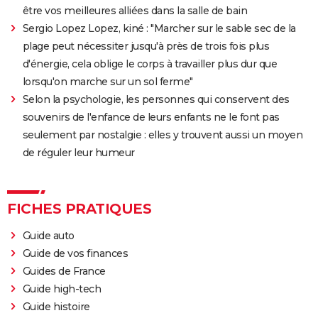
être vos meilleures alliées dans la salle de bain
Hunger Games, Lever de soleil sur la Moisson : Effie,
Sergio Lopez Lopez, kiné : "Marcher sur le sable sec de la
Haymitch... des personnages bien connus dans la
plage peut nécessiter jusqu'à près de trois fois plus
bande-annonce
d'énergie, cela oblige le corps à travailler plus dur que
Doctor Strange 2 : que signifient les scènes post-
lorsqu'on marche sur un sol ferme"
génériques ? On vous explique
Selon la psychologie, les personnes qui conservent des
Gladiator 2 : pourquoi cette suite risque-t-elle de
souvenirs de l'enfance de leurs enfants ne le font pas
diviser les fans du film culte ?
seulement par nostalgie : elles y trouvent aussi un moyen
de réguler leur humeur
Kraven le chasseur : le film Marvel s'offre une
sanglante bande-annonce, quelle date de sortie ?
Thunderbolts* : le dernier film Marvel vaut-il le
FICHES PRATIQUES
coup ? Les critiques sont (presque) unanimes
Mad Max Fury Road : synopsis, casting, bande-
Guide auto
annonce, streaming, avis...
Guide de vos finances
Guides de France
John Wick 4 : casting, avis, critiques, suite, séances,
Guide high-tech
streaming...
Guide histoire
Black Panther 2 : de quoi est mort l'acteur Chadwick