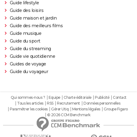
Guide lifestyle
Boseman ?
Guide des loisirs
Furiosa : que vaut le prequel de "Mad Max Fury
Guide maison et jardin
Road" ? Notre critique
Guide des meilleurs films
The Batman : intrigue, casting, avis, streaming,
Guide musique
bande-annonce...
Guide du sport
Piège de cristal
Guide du streaming
Guide vie quotidienne
Batman v Superman : le crossover de super-héros a-
Guides de voyage
t-il une suite ?
Guide du voyageur
Morbius : y a-t-il une scène post-générique à la fin du
film ?
Spider-Man No Way Home : où voir le film en VOD
Qui sommes-nous ?
Equipe
Charte éditoriale
Publicité
Contact
streaming et à quel prix ?
Tous les articles
RSS
Recrutement
Données personnelles
Les Éternels : que signifient les scènes post-
Paramétrer les cookies
Gérer Utiq
Mentions légales
Groupe Figaro
générique ? Explications
© 2026 CCM Benchmark
The Suicide Squad : synopsis, casting, bande-
annonce, seances, streaming...