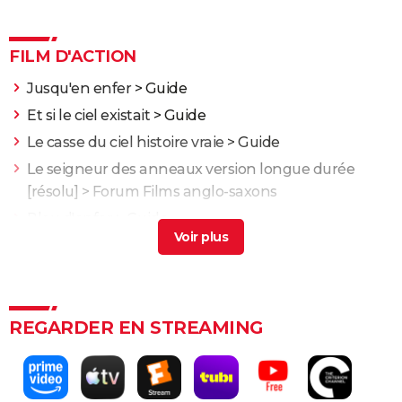
FILM D'ACTION
Jusqu'en enfer
> Guide
Et si le ciel existait
> Guide
Le casse du ciel histoire vraie
> Guide
Le seigneur des anneaux version longue durée
[résolu] >
Forum Films anglo-saxons
Bleu d'enfer
> Guide
Fast and Furious 10 : séances, bande-annonce,
streaming, cameo... Les infos
Black Widow : est-ce vraiment la dernière apparition
de Scarlett Johansson chez Marvel ?
REGARDER EN STREAMING
Justice League : il existe une autre version du film, les
fans la préfèrent à l'original
Les 4 Fantastiques : le film est-il la renaissance