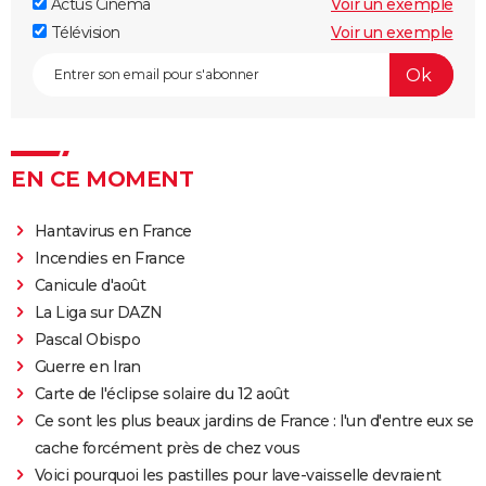
Actus Cinéma
Voir un exemple
suite, critique...
Télévision
Voir un exemple
Avengers Doomsday : la bande-annonce est enfin
sortie, et on ne comprend plus grand chose au MCU
Tomb Raider : synopsis, Alicia Vikander, streaming,
avis... Tout sur le film sur Lara Croft
Shang Chi : synopsis, casting, scènes post-générique,
EN CE MOMENT
streaming, critiques, Disney+...
Uncharted : faut-il connaître le jeu avant de voir le
Hantavirus en France
film ?
Incendies en France
Venom : synopsis, casting, streaming, avis... Tout sur
Canicule d'août
le film avec Tom Hardy
La Liga sur DAZN
Ant-Man 3 : critiques, scène post-générique, bande-
Pascal Obispo
annonce, casting...
Guerre en Iran
Carte de l'éclipse solaire du 12 août
Fast and Furious 9 : synopsis, casting, bande-
Ce sont les plus beaux jardins de France : l'un d'entre eux se
annonce, streaming, photos, avis...
cache forcément près de chez vous
Top Gun Maverick : Tom Cruise a-t-il vraiment piloté
Voici pourquoi les pastilles pour lave-vaisselle devraient
des avions pour les besoins du film ?