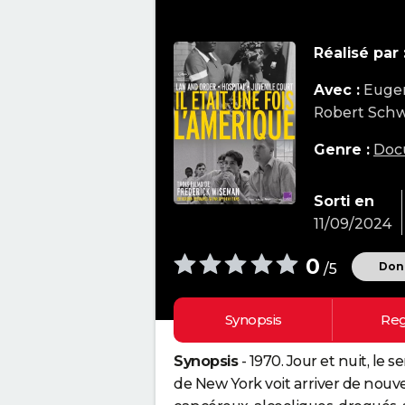
Réalisé par 
Avec :
Eugen
Robert Sch
Genre :
Doc
Sorti en
11/09/2024
0
Donn
/5
Synopsis
Reg
Synopsis
- 1970. Jour et nuit, le
de New York voit arriver de nouve