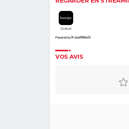
REGARDER EN STREAMI
Une Vérité qui dérange
Faites le mur !
Le Chagrin et la Pitié
Microcosmos, le peuple de l'h
Powered by
VOS AVIS