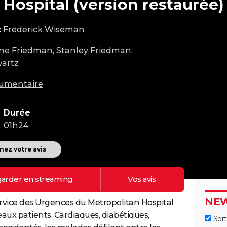
Hospital (version restaurée)
:
Frederick Wiseman
e Friedman, Stanley Friedman,
wartz
umentaire
Durée
01h24
ez votre avis
arder en
streaming
Vos
avis
NEW
 service des Urgences du Metropolitan Hospital
aux patients. Cardiaques, diabétiques,
Sort