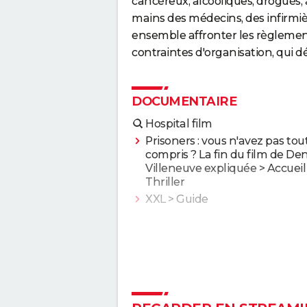
cancéreux, alcooliques, drogués, 
mains des médecins, des infirmièr
ensemble affronter les règlements
contraintes d'organisation, qui dé
DOCUMENTAIRE
Hospital film
Prisoners : vous n'avez pas tou
compris ? La fin du film de Den
Villeneuve expliquée
> Accueil 
Thriller
XXL
> Guide
J'irai dormir à Hollywood
La Marche de l'Empereur
Etre et avoir
Fahrenheit 9/11
Bowling for Columbine