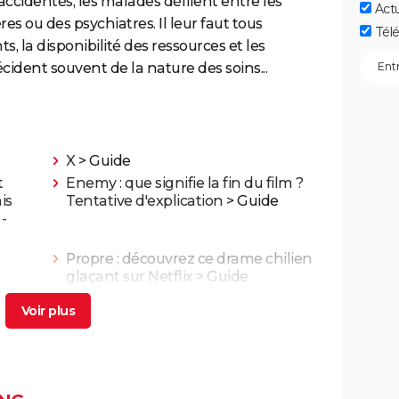
accidentés, les malades défilent entre les
Act
es ou des psychiatres. Il leur faut tous
Télé
, la disponibilité des ressources et les
cident souvent de la nature des soins...
X
> Guide
t
Enemy : que signifie la fin du film ?
is
Tentative d'explication
> Guide
-
Propre : découvrez ce drame chilien
glaçant sur Netflix
> Guide
Nuit et brouillard
Blackfish
Adolescentes
La Planète bleue
Citizenfour