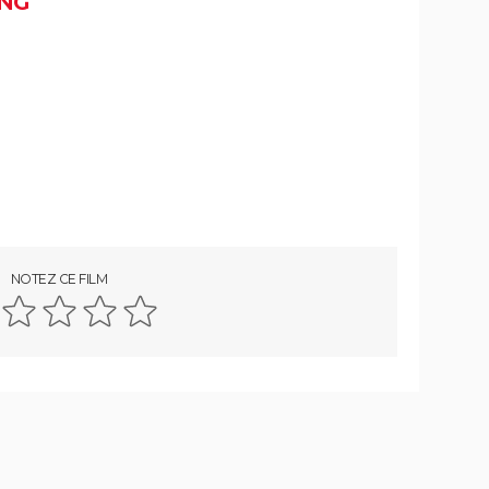
NG
Inside Job
Super Size Me
Salam
erbe
Lost in la Mancha
NOTEZ CE FILM