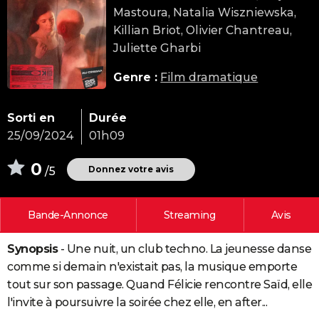
Mastoura, Natalia Wiszniewska,
City break
Voyage de noces
Climat
Destinations
Voyage nature
Forum
+
PHOTO
Killian Briot, Olivier Chantreau,
GUIDES D'ACHAT
Juliette Gharbi
BONS PLANS
Genre :
Film dramatique
CARTE DE VOEUX
Sorti en
Durée
Carte Bonne année
Carte Pâques
Carte de Noël
Carte Saint-Valentin
Carte d'anniversaire
DICTIONNAIRE
25/09/2024
01h09
Biographies
Expressions
Dictionnaire
Citations
Proverbes
PROGRAMME TV
0
Donnez votre avis
/5
COPAINS D'AVANT
Bande-Annonce
Streaming
Avis
Se connecter
Collèges
Universités
Service militaire
S'inscrire
Lycées
Primaires
Entreprises
Avis de recherche
AVIS DE DÉCÈS
Synopsis
- Une nuit, un club techno. La jeunesse danse
FORUM
comme si demain n'existait pas, la musique emporte
Lifestyle
Sport
Television
Cinema
Bricolage
Culture
Auto
Voyage
tout sur son passage. Quand Félicie rencontre Saïd, elle
l'invite à poursuivre la soirée chez elle, en after...