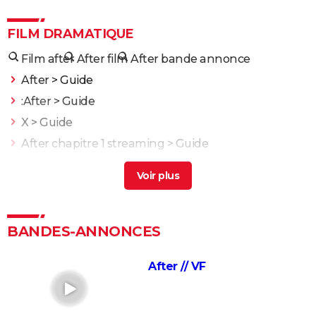
FILM DRAMATIQUE
Film after
After film
After bande annonce
After
> Guide
:After
> Guide
X
> Guide
After chapitre 1 streaming
> Guide
Prisoners : vous n'avez pas tout compris ? La fin du
film de Denis Villeneuve expliquée
> Accueil -
Thriller
L'Odyssée : "chef d'oeuvre épique", "expérience
BANDES-ANNONCES
brute"... Les critiques sont unanimes
L'Etranger : que vaut l'adaptation du roman d'Albert
After // VF
Camus par François Ozon ? L'avis des critiques
Anatomie d'une chute : Sandra a-t-elle vraiment tué