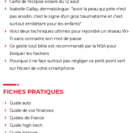
Carte de l'éclipse solaire du 12 août
Peter von Kant
Isabelle Gallay, dermatologue : "avoir la peau qui pèle n'est
pas anodin, c'est le signe d'un gros traumatisme et c'est
Nomadland : synopsis, casting, Oscars, photos,
surtout embêtant pour les enfants"
streaming, avis...
Voici deux techniques ultimes pour rejoindre un réseau Wi-
Sound of Metal
Fi sans connaitre son mot de passe
Slalom
Ce geste tout bête est recommandé par la NSA pour
Oh Canada : que vaut le film avec Richard Gere et
bloquer les hackers
Jacob Elordi présenté au Festival de Cannes ?
Pourquoi il ne faut surtout pas négliger ce petit point vert
sur l'écran de votre smartphone
FICHES PRATIQUES
Guide auto
Guide de vos finances
Guides de France
Guide high-tech
Guide histoire